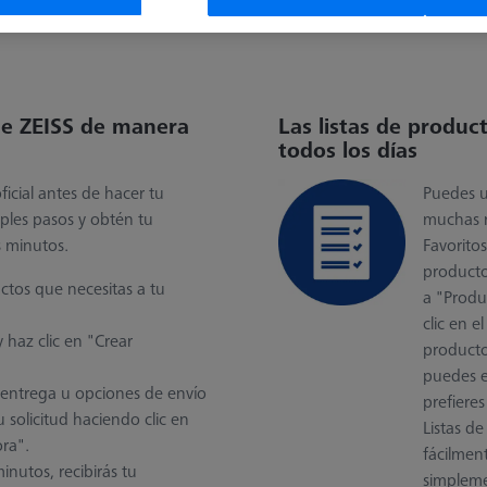
rece muchos servicios y funciones que simplifican y aceleran el pe
de ZEISS de manera
Las listas de produc
todos los días
icial antes de hacer tu
Puedes ut
ples pasos y obtén tu
muchas m
s minutos.
Favoritos
producto
ctos que necesitas a tu
a "Produ
clic en e
 haz clic en "Crear
productos
puedes el
 entrega u opciones de envío
prefieres
u solicitud haciendo clic en
Listas d
ra".
fácilment
nutos, recibirás tu
simpleme