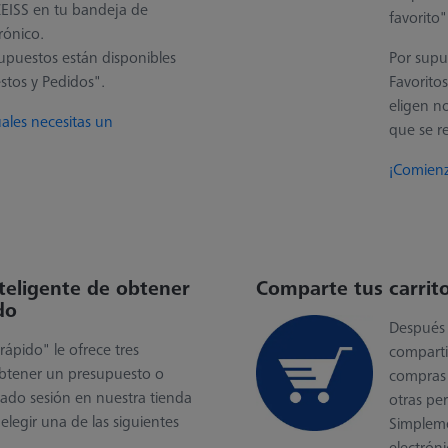
ZEISS en tu bandeja de
favorito
rónico.
upuestos están disponibles
Por supu
stos y Pedidos".
Favorito
eligen n
ales necesitas un
que se re
!
¡Comienz
teligente de obtener
Comparte tus carrit
do
Después 
ápido" le ofrece tres
compartir
obtener un presupuesto o
compras 
ciado sesión en nuestra tienda
otras pe
elegir una de las siguientes
Simpleme
electrón