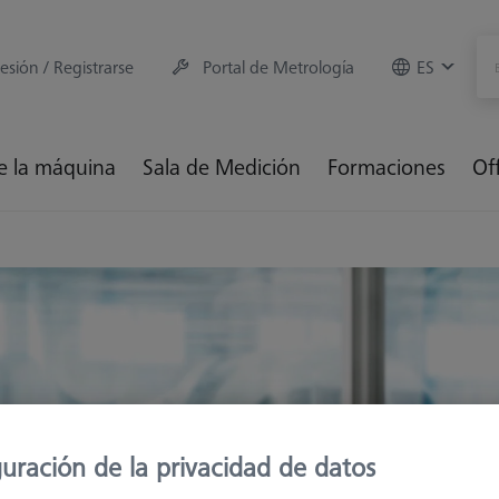
sesión / Registrarse
Portal de Metrología
ES
e la máquina
Sala de Medición
Formaciones
Of
uración de la privacidad de datos