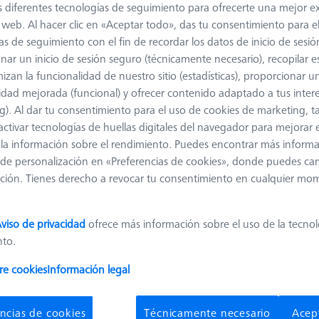
s diferentes tecnologías de seguimiento para ofrecerte una mejor e
io web. Al hacer clic en «Aceptar todo», das tu consentimiento para e
as de seguimiento con el fin de recordar los datos de inicio de sesió
nar un inicio de sesión seguro (técnicamente necesario), recopilar es
izan la funcionalidad de nuestro sitio (estadísticas), proporcionar u
idad mejorada (funcional) y ofrecer contenido adaptado a tus inter
g). Al dar tu consentimiento para el uso de cookies de marketing, 
activar tecnologías de huellas digitales del navegador para mejorar el
 y la información sobre el rendimiento. Puedes encontrar más inform
de personalización en «Preferencias de cookies», donde puedes ca
ción. Tienes derecho a revocar tu consentimiento en cualquier mo
viso de privacidad
ofrece más información sobre el uso de la tecno
ios de pedido en la tienda de 
nto.
re cookies
Información legal
s, microscopios estereoscópicos: la tienda de metrología de ZEISS 
ncias de cookies
Técnicamente necesario
Acep