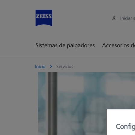
Iniciar 
Sistemas de palpadores
Accesorios d
Inicio
Servicios
Config