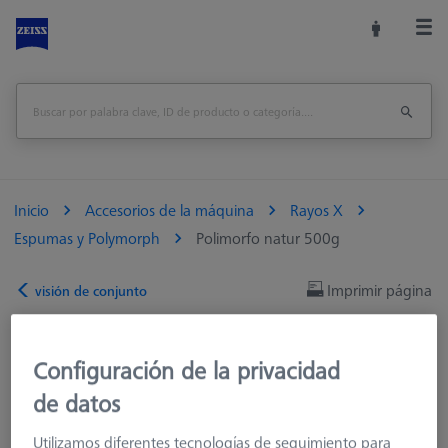
Inicio
Accesorios de la máquina
Rayos X
Espumas y Polymorph
Polimorfo natur 500g
Imprimir página
visión de conjunto
Configuración de la privacidad
de datos
Utilizamos diferentes tecnologías de seguimiento para