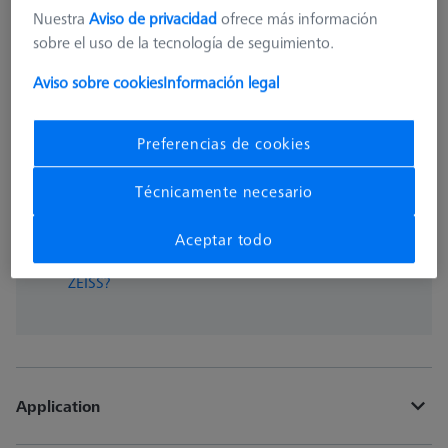
más el IVA
18,30 €
Nuestra
Aviso de privacidad
ofrece más información
sobre el uso de la tecnología de seguimiento.
Aviso sobre cookies
Información legal
Disponible
Preferencias de cookies
pzas
Técnicamente necesario
Añadir a la cesta
Aceptar todo
¿Obtener rápidamente un presupuesto oficial de
ZEISS?
Application