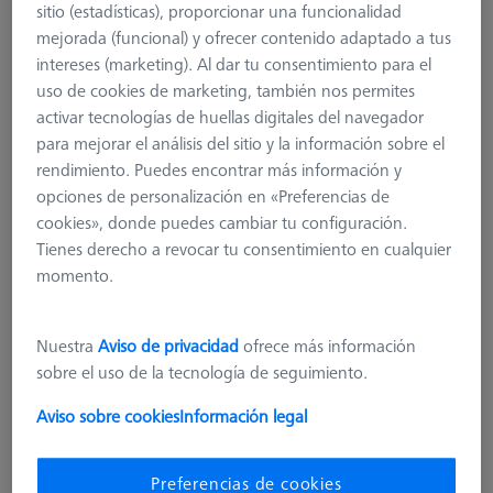
sitio (estadísticas), proporcionar una funcionalidad
mejorada (funcional) y ofrecer contenido adaptado a tus
intereses (marketing). Al dar tu consentimiento para el
uso de cookies de marketing, también nos permites
activar tecnologías de huellas digitales del navegador
para mejorar el análisis del sitio y la información sobre el
rendimiento. Puedes encontrar más información y
opciones de personalización en «Preferencias de
cookies», donde puedes cambiar tu configuración.
Tienes derecho a revocar tu consentimiento en cualquier
momento.
Nuestra
Aviso de privacidad
ofrece más información
sobre el uso de la tecnología de seguimiento.
Aviso sobre cookies
Información legal
Conector de sonda para VAST/MT
600660-8365-000
Preferencias de cookies