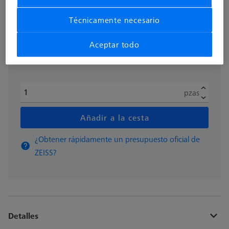
más el IVA
354,90 €
Técnicamente necesario
Aceptar todo
Disponible
pzas
Añadir a la cesta
¿Obtener rápidamente un presupuesto oficial de
ZEISS?
Detalles