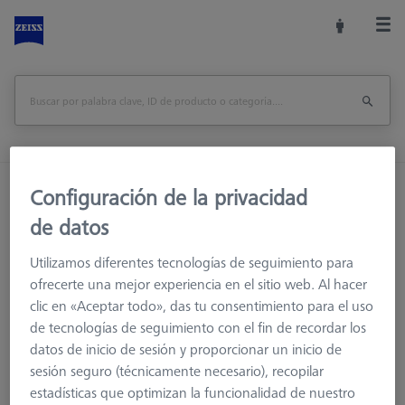
Inicio
Accesorios de la máquina
Configuración de la privacidad
Accesorios para máquinas de medición
de datos
Racks de Sensores
Bastidores de sensores
Utilizamos diferentes tecnologías de seguimiento para
Conector de sonda para VAST/MT
ofrecerte una mejor experiencia en el sitio web. Al hacer
clic en «Aceptar todo», das tu consentimiento para el uso
Imprimir página
de tecnologías de seguimiento con el fin de recordar los
datos de inicio de sesión y proporcionar un inicio de
sesión seguro (técnicamente necesario), recopilar
estadísticas que optimizan la funcionalidad de nuestro