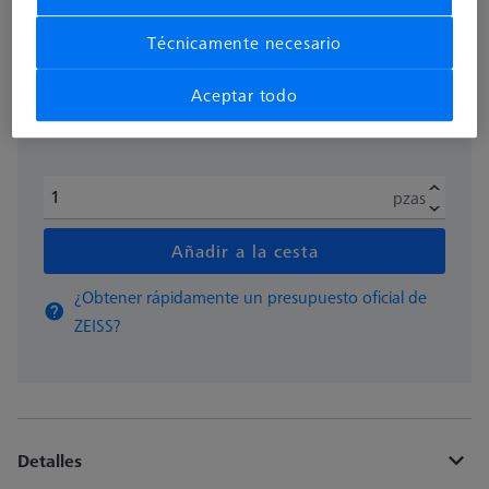
más el IVA
354,90 €
Técnicamente necesario
Aceptar todo
Disponible
pzas
Añadir a la cesta
¿Obtener rápidamente un presupuesto oficial de
ZEISS?
Detalles