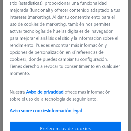
sitio (estadísticas), proporcionar una funcionalidad
mejorada (funcional) y ofrecer contenido adaptado a tus
intereses (marketing). Al dar tu consentimiento para el
uso de cookies de marketing, también nos permites
activar tecnologías de huellas digitales del navegador
para mejorar el análisis del sitio y la información sobre el
rendimiento. Puedes encontrar más información y
opciones de personalización en «Preferencias de
cookies», donde puedes cambiar tu configuración.
Tienes derecho a revocar tu consentimiento en cualquier
momento.
Nuestra
Aviso de privacidad
ofrece más información
sobre el uso de la tecnología de seguimiento.
Aviso sobre cookies
Información legal
Conector de sonda para VAST/MT
600660-8365-000
Preferencias de cookies