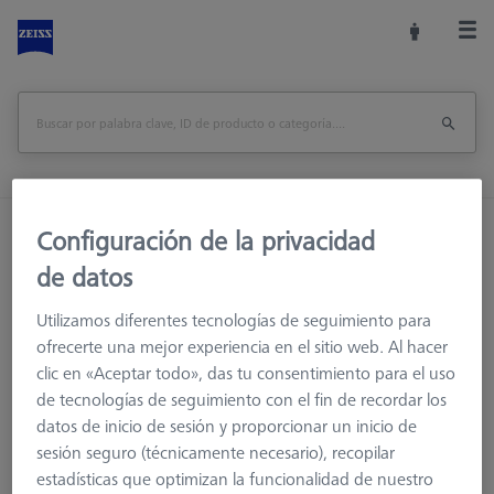
Inicio
Accesorios de la máquina
Configuración de la privacidad
Accesorios para máquinas de medición
de datos
Racks de Sensores
Bastidores de sensores
Utilizamos diferentes tecnologías de seguimiento para
Conector de sonda para VAST/MT
ofrecerte una mejor experiencia en el sitio web. Al hacer
clic en «Aceptar todo», das tu consentimiento para el uso
Imprimir página
visión de conjunto
de tecnologías de seguimiento con el fin de recordar los
datos de inicio de sesión y proporcionar un inicio de
sesión seguro (técnicamente necesario), recopilar
estadísticas que optimizan la funcionalidad de nuestro