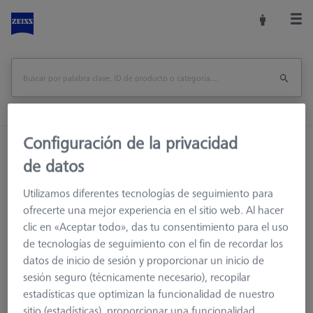
Configuración de la privacidad
Inicio
Accesorios de la máquina
Rayos X
de datos
Referencias y Verificadores
Referencias
Objeto de calibración CX01/025
Utilizamos diferentes tecnologías de seguimiento para
ofrecerte una mejor experiencia en el sitio web. Al hacer
Imprimir página
visión de conjunto
clic en «Aceptar todo», das tu consentimiento para el uso
de tecnologías de seguimiento con el fin de recordar los
datos de inicio de sesión y proporcionar un inicio de
sesión seguro (técnicamente necesario), recopilar
estadísticas que optimizan la funcionalidad de nuestro
sitio (estadísticas), proporcionar una funcionalidad