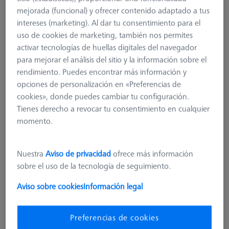
mejorada (funcional) y ofrecer contenido adaptado a tus
intereses (marketing). Al dar tu consentimiento para el
uso de cookies de marketing, también nos permites
activar tecnologías de huellas digitales del navegador
para mejorar el análisis del sitio y la información sobre el
rendimiento. Puedes encontrar más información y
opciones de personalización en «Preferencias de
cookies», donde puedes cambiar tu configuración.
Tienes derecho a revocar tu consentimiento en cualquier
momento.
REFERENCIAS
Objeto de calibración CX01/025
Nuestra
Aviso de privacidad
ofrece más información
604004-8259-000
sobre el uso de la tecnología de seguimiento.
Aviso sobre cookies
Información legal
más el IVA
980,80 €
Preferencias de cookies