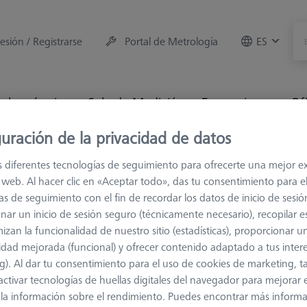
sesión / Registrarse
Portal de Metrología
ES
e la máquina
Sala de Medición
Formaciones
Of
uración de la privacidad de datos
Referencias y Verificadores
Referencias
Objeto de ca
s diferentes tecnologías de seguimiento para ofrecerte una mejor e
io web. Al hacer clic en «Aceptar todo», das tu consentimiento para e
as de seguimiento con el fin de recordar los datos de inicio de sesió
nar un inicio de sesión seguro (técnicamente necesario), recopilar es
izan la funcionalidad de nuestro sitio (estadísticas), proporcionar u
REFERENCIAS
idad mejorada (funcional) y ofrecer contenido adaptado a tus inter
Objeto de 
g). Al dar tu consentimiento para el uso de cookies de marketing, 
activar tecnologías de huellas digitales del navegador para mejorar el
604005-1642-000
 y la información sobre el rendimiento. Puedes encontrar más inform