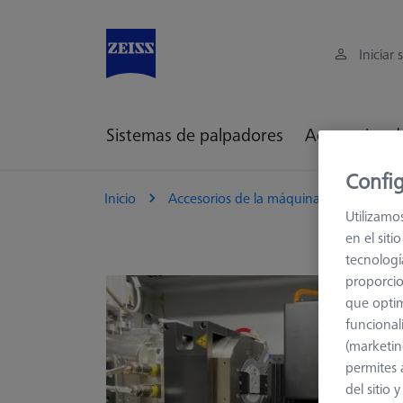
Iniciar 
Sistemas de palpadores
Accesorios d
Config
Inicio
Accesorios de la máquina
Rayos X
Utilizamo
en el sit
tecnologí
proporcio
que optim
funcional
(marketin
permites 
del sitio