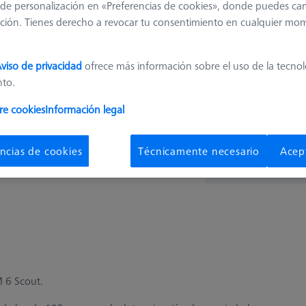
de personalización en «Preferencias de cookies», donde puedes ca
1.418,
ción. Tienes derecho a revocar tu consentimiento en cualquier mo
Hecho a medida
viso de privacidad
ofrece más información sobre el uso de la tecno
nto.
re cookies
Información legal
pza
¿Obtener rápi
ncias de cookies
Técnicamente necesario
Acep
 6 Scout.