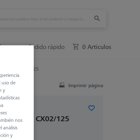
fers
Pedido rápido
0 Artículos
libración CX02/125
xperiencia
l uso de
Imprimir página
n y
tadísticas
na
eses
calibración CX02/125
también nos
 análisis
ación y