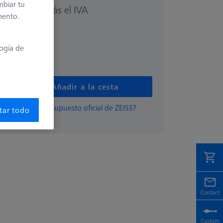
mbiar tu
más el IVA
00 €
mento.
logía de
s
Añadir a la cesta
damente un presupuesto oficial de ZEISS?
tar todo