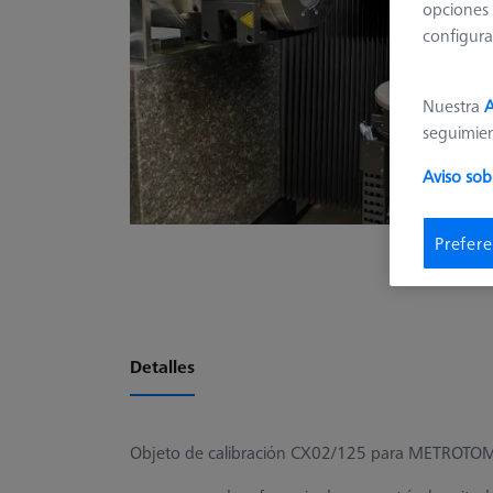
opciones 
configura
Nuestra
A
seguimie
Aviso sob
Prefere
Detalles
Objeto de calibración CX02/125 para METROTOM