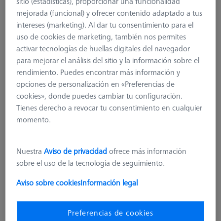
sitio (estadísticas), proporcionar una funcionalidad
mejorada (funcional) y ofrecer contenido adaptado a tus
intereses (marketing). Al dar tu consentimiento para el
uso de cookies de marketing, también nos permites
activar tecnologías de huellas digitales del navegador
para mejorar el análisis del sitio y la información sobre el
rendimiento. Puedes encontrar más información y
opciones de personalización en «Preferencias de
cookies», donde puedes cambiar tu configuración.
Tienes derecho a revocar tu consentimiento en cualquier
momento.
Nuestra
Aviso de privacidad
ofrece más información
Conector de sonda para VAST XXT
sobre el uso de la tecnología de seguimiento.
(3)
620161-8510-000
Aviso sobre cookies
Información legal
más el IVA
1.136,00 €
Preferencias de cookies