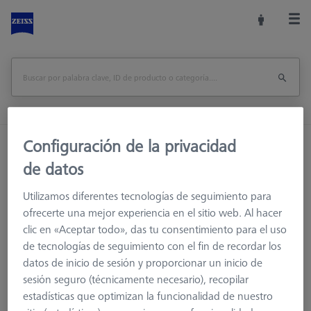
Configuración de la privacidad
Inicio
Accesorios de la máquina
Accesorios para máquinas de medición
de datos
Racks de Sensores
Bastidores de sensores
Utilizamos diferentes tecnologías de seguimiento para
Conector de sonda para VAST XXT (3)
ofrecerte una mejor experiencia en el sitio web. Al hacer
clic en «Aceptar todo», das tu consentimiento para el uso
Imprimir página
visión de conjunto
de tecnologías de seguimiento con el fin de recordar los
datos de inicio de sesión y proporcionar un inicio de
sesión seguro (técnicamente necesario), recopilar
estadísticas que optimizan la funcionalidad de nuestro