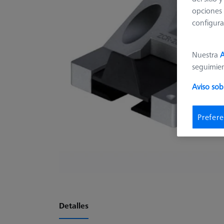
opciones 
configura
Nuestra
A
seguimie
Aviso sob
Prefere
Detalles