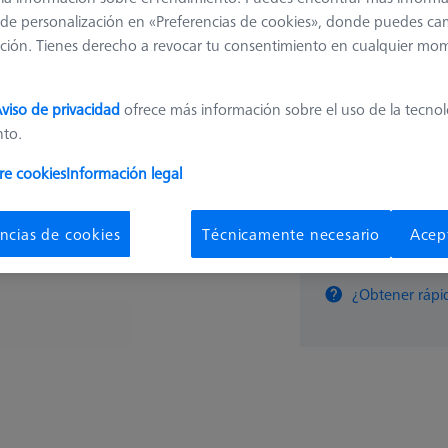
de personalización en «Preferencias de cookies», donde puedes ca
ción. Tienes derecho a revocar tu consentimiento en cualquier mo
421,0
viso de privacidad
ofrece más información sobre el uso de la tecno
Disponible
nto.
re cookies
Información legal
ncias de cookies
Técnicamente necesario
Acep
pza
¿Obtener rápi