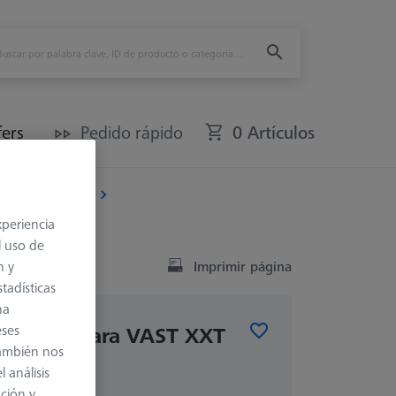
fers
Pedido rápido
0 Artículos
res de sensores
xperiencia
l uso de
n y
Imprimir página
tadísticas
na
eses
e sonda para VAST XXT
también nos
 análisis
ación y