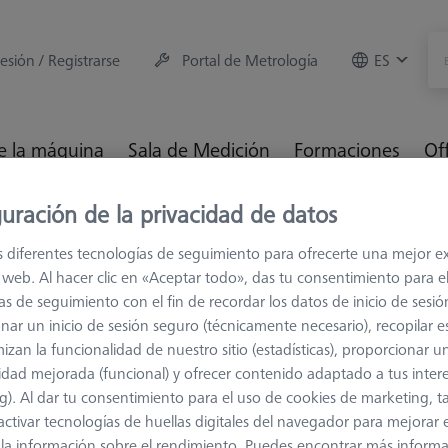
sesión / Registrarse
Portal de Metrología
ES
e la máquina
Sala de Medición
Formaciones
Of
uración de la privacidad de datos
ios para máquinas de medición
Racks de Sensores
Bastido
s diferentes tecnologías de seguimiento para ofrecerte una mejor e
io web. Al hacer clic en «Aceptar todo», das tu consentimiento para e
as de seguimiento con el fin de recordar los datos de inicio de sesió
nar un inicio de sesión seguro (técnicamente necesario), recopilar es
izan la funcionalidad de nuestro sitio (estadísticas), proporcionar u
idad mejorada (funcional) y ofrecer contenido adaptado a tus inter
Conector d
g). Al dar tu consentimiento para el uso de cookies de marketing, 
(1)
activar tecnologías de huellas digitales del navegador para mejorar el
620161-8511-000
 y la información sobre el rendimiento. Puedes encontrar más inform