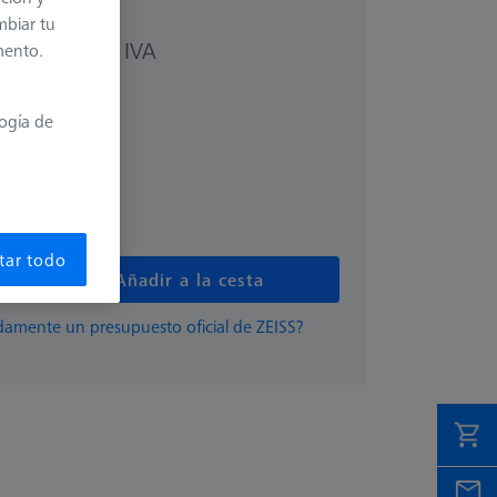
mbiar tu
más el IVA
mento.
0 €
logía de
tar todo
s
Añadir a la cesta
damente un presupuesto oficial de ZEISS?