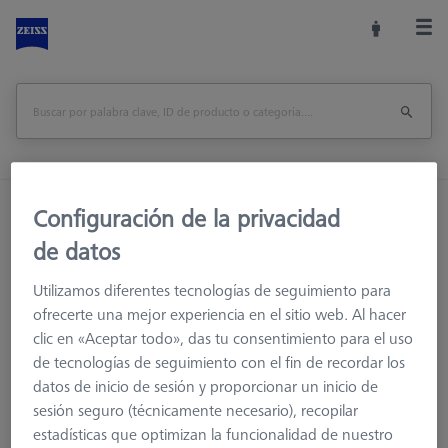
Inicio
Accesorios de la máquina
Configuración de la privacidad
Accesorios para máquinas de medición
de datos
Racks de Sensores
Bastidores de sensores
Utilizamos diferentes tecnologías de seguimiento para
Conector de sonda para RDS
ofrecerte una mejor experiencia en el sitio web. Al hacer
clic en «Aceptar todo», das tu consentimiento para el uso
Imprimir página
visión de conjunto
de tecnologías de seguimiento con el fin de recordar los
datos de inicio de sesión y proporcionar un inicio de
sesión seguro (técnicamente necesario), recopilar
estadísticas que optimizan la funcionalidad de nuestro