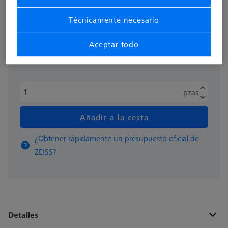
más el IVA
192,50 €
Técnicamente necesario
Aceptar todo
Disponible
pzas
Añadir a la cesta
¿Obtener rápidamente un presupuesto oficial de
ZEISS?
Detalles