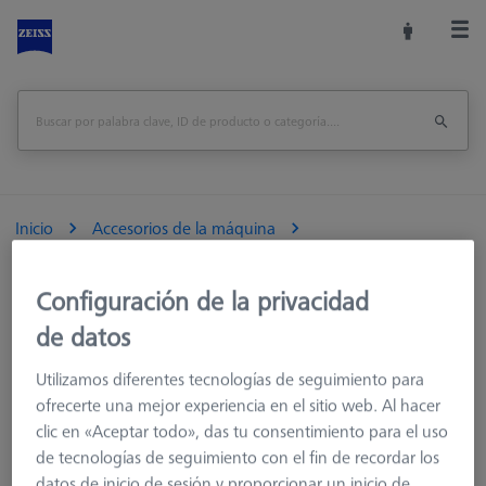
Inicio
Accesorios de la máquina
Accesorios para máquinas de medición
Racks de Sensores
Multi-Sensor-Rack (MSR) 2.0
Configuración de la privacidad
de datos
Imprimir página
visión de conjunto
Utilizamos diferentes tecnologías de seguimiento para
ofrecerte una mejor experiencia en el sitio web. Al hacer
clic en «Aceptar todo», das tu consentimiento para el uso
de tecnologías de seguimiento con el fin de recordar los
datos de inicio de sesión y proporcionar un inicio de