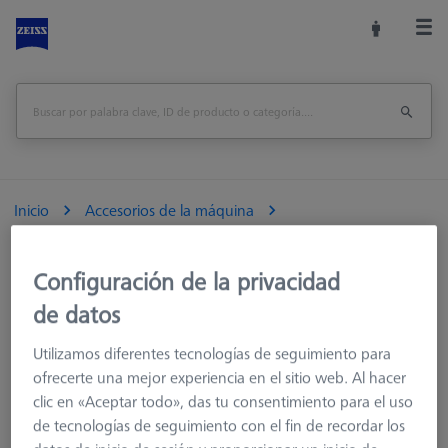
Inicio
Accesorios de la máquina
Accesorios para máquinas de medición
Racks de Sensores
Bastidores de sensores
Configuración de la privacidad
MSR 2.0
Multi-Sensor-Rack (MSR) 2.0
de datos
Imprimir página
Utilizamos diferentes tecnologías de seguimiento para
ofrecerte una mejor experiencia en el sitio web. Al hacer
clic en «Aceptar todo», das tu consentimiento para el uso
de tecnologías de seguimiento con el fin de recordar los