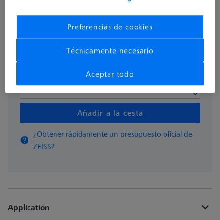
más el IVA
162,40 €
Preferencias de cookies
Disponible
Técnicamente necesario
Aceptar todo
pzas
Añadir a la cesta
¿Obtener rápidamente un presupuesto oficial de
ZEISS?
Application