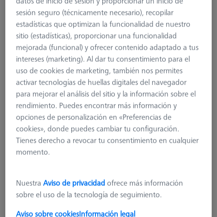
datos de inicio de sesión y proporcionar un inicio de
sesión seguro (técnicamente necesario), recopilar
estadísticas que optimizan la funcionalidad de nuestro
sitio (estadísticas), proporcionar una funcionalidad
mejorada (funcional) y ofrecer contenido adaptado a tus
intereses (marketing). Al dar tu consentimiento para el
uso de cookies de marketing, también nos permites
activar tecnologías de huellas digitales del navegador
para mejorar el análisis del sitio y la información sobre el
rendimiento. Puedes encontrar más información y
opciones de personalización en «Preferencias de
cookies», donde puedes cambiar tu configuración.
Tienes derecho a revocar tu consentimiento en cualquier
momento.
Nuestra
Aviso de privacidad
ofrece más información
Multi-Sensor-Rack (MSR) 2.0
sobre el uso de la tecnología de seguimiento.
626100-9300-003
Aviso sobre cookies
Información legal