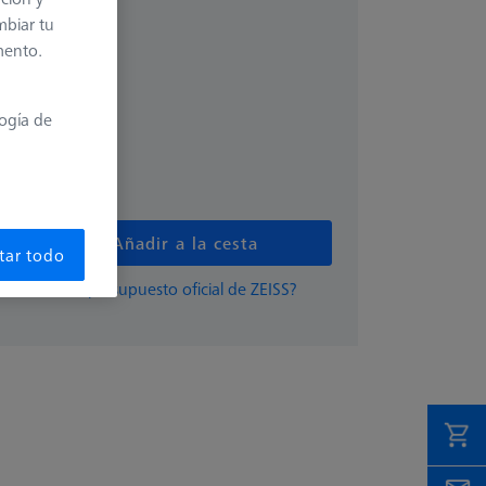
0 €
mbiar tu
mento.
logía de
s
Añadir a la cesta
tar todo
damente un presupuesto oficial de ZEISS?