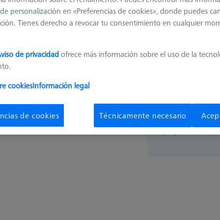
162,4
de personalización en «Preferencias de cookies», donde puedes ca
ción. Tienes derecho a revocar tu consentimiento en cualquier mo
Disponible
viso de privacidad
ofrece más información sobre el uso de la tecno
nto.
re cookies
Información legal
pza
ncias de cookies
Técnicamente necesario
Acep
¿Obtener rápi