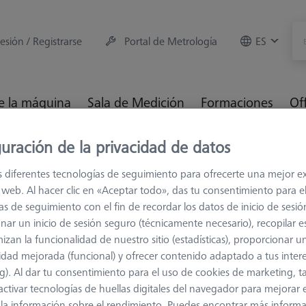
sesión / Registrarse
Portal de Metrología
ES
e la máquina
Sala de Medición
Formaciones
Of
uración de la privacidad de datos
ios para máquinas de medición
Racks de Sensores
Multi-S
s diferentes tecnologías de seguimiento para ofrecerte una mejor e
io web. Al hacer clic en «Aceptar todo», das tu consentimiento para e
as de seguimiento con el fin de recordar los datos de inicio de sesió
nar un inicio de sesión seguro (técnicamente necesario), recopilar es
Multi-Sens
izan la funcionalidad de nuestro sitio (estadísticas), proporcionar u
idad mejorada (funcional) y ofrecer contenido adaptado a tus inter
626100-9300-003
g). Al dar tu consentimiento para el uso de cookies de marketing, 
activar tecnologías de huellas digitales del navegador para mejorar el
 y la información sobre el rendimiento. Puedes encontrar más inform