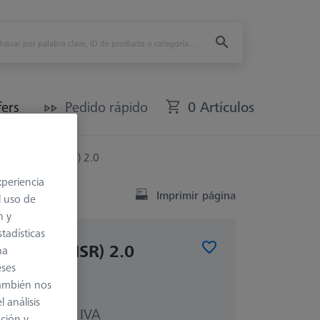
fers
Pedido rápido
0 Artículos
ensor-Rack (MSR) 2.0
xperiencia
Imprimir página
l uso de
n y
tadísticas
or-Rack (MSR) 2.0
na
eses
también nos
 análisis
más el IVA
ación y