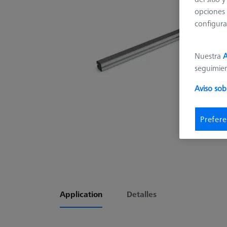
opciones 
configura
Nuestra
A
seguimie
Aviso sob
Prefere
Application
Detalles