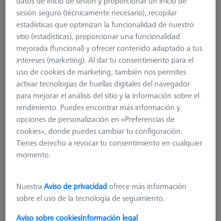
datos de inicio de sesión y proporcionar un inicio de
sesión seguro (técnicamente necesario), recopilar
estadísticas que optimizan la funcionalidad de nuestro
sitio (estadísticas), proporcionar una funcionalidad
mejorada (funcional) y ofrecer contenido adaptado a tus
intereses (marketing). Al dar tu consentimiento para el
uso de cookies de marketing, también nos permites
activar tecnologías de huellas digitales del navegador
para mejorar el análisis del sitio y la información sobre el
rendimiento. Puedes encontrar más información y
opciones de personalización en «Preferencias de
cookies», donde puedes cambiar tu configuración.
Tienes derecho a revocar tu consentimiento en cualquier
momento.
Nuestra
Aviso de privacidad
ofrece más información
Multi-Sensor-Rack (MSR) 2.0
sobre el uso de la tecnología de seguimiento.
626100-9300-005
Aviso sobre cookies
Información legal