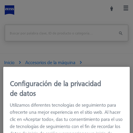
Inicio
Accesorios de la máquina
Accesorios para máquinas de medición
Racks de Sensores
Bastidores de sensores
Configuración de la privacidad
MSR 2.0
Multi-Sensor-Rack (MSR) 2.0
de datos
Imprimir página
Utilizamos diferentes tecnologías de seguimiento para
ofrecerte una mejor experiencia en el sitio web. Al hacer
clic en «Aceptar todo», das tu consentimiento para el uso
de tecnologías de seguimiento con el fin de recordar los