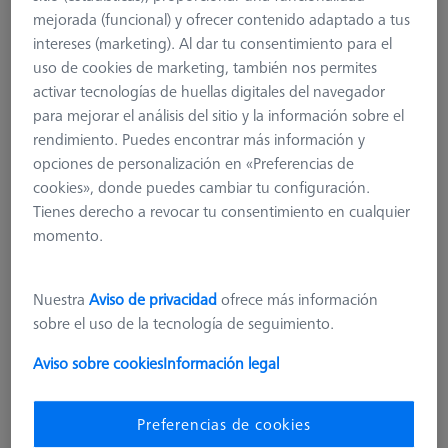
mejorada (funcional) y ofrecer contenido adaptado a tus
intereses (marketing). Al dar tu consentimiento para el
uso de cookies de marketing, también nos permites
activar tecnologías de huellas digitales del navegador
para mejorar el análisis del sitio y la información sobre el
rendimiento. Puedes encontrar más información y
opciones de personalización en «Preferencias de
cookies», donde puedes cambiar tu configuración.
Tienes derecho a revocar tu consentimiento en cualquier
momento.
Nivel adicional para MSR X=900
Nuestra
Aviso de privacidad
ofrece más información
626100-9313-000
sobre el uso de la tecnología de seguimiento.
Aviso sobre cookies
Información legal
más el IVA
327,60 €
Preferencias de cookies
Disponible