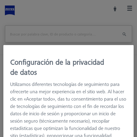
Configuración de la privacidad
Inicio
Accesorios de la máquina
de datos
Accesorios para máquinas de medición
Racks de Sensores
Nivel adicional para MSR X=900
Utilizamos diferentes tecnologías de seguimiento para
ofrecerte una mejor experiencia en el sitio web. Al hacer
Imprimir página
visión de conjunto
clic en «Aceptar todo», das tu consentimiento para el uso
de tecnologías de seguimiento con el fin de recordar los
datos de inicio de sesión y proporcionar un inicio de
sesión seguro (técnicamente necesario), recopilar
estadísticas que optimizan la funcionalidad de nuestro
sitio (estadísticas), proporcionar una funcionalidad