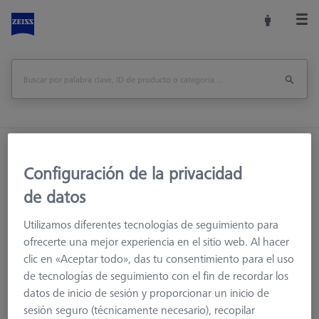
Inicio
Accesorios de la máquina
Configuración de la privacidad
Accesorios para máquinas de medición
Racks de Sensores
Bastidores de sensores
de datos
MSR dúplex X=900
Utilizamos diferentes tecnologías de seguimiento para
ofrecerte una mejor experiencia en el sitio web. Al hacer
Imprimir página
visión de conjunto
clic en «Aceptar todo», das tu consentimiento para el uso
de tecnologías de seguimiento con el fin de recordar los
datos de inicio de sesión y proporcionar un inicio de
sesión seguro (técnicamente necesario), recopilar