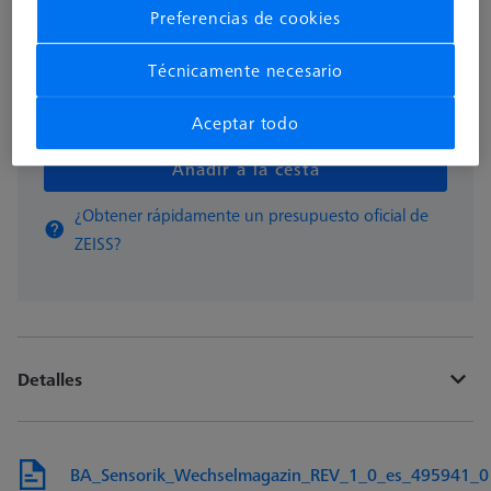
Preferencias de cookies
Hecho a medida
Técnicamente necesario
pzas
Aceptar todo
Añadir a la cesta
¿Obtener rápidamente un presupuesto oficial de
ZEISS?
Detalles
BA_Sensorik_Wechselmagazin_REV_1_0_es_495941_0