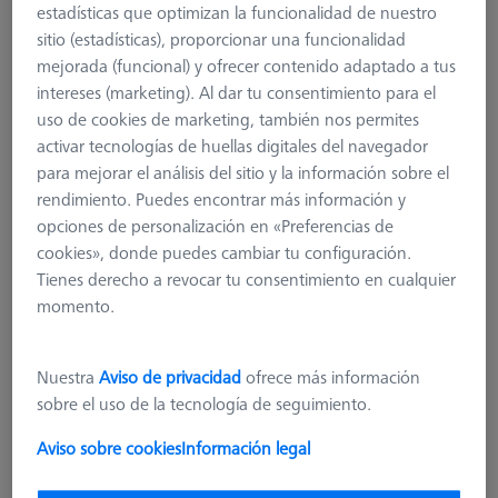
estadísticas que optimizan la funcionalidad de nuestro
sitio (estadísticas), proporcionar una funcionalidad
mejorada (funcional) y ofrecer contenido adaptado a tus
intereses (marketing). Al dar tu consentimiento para el
uso de cookies de marketing, también nos permites
activar tecnologías de huellas digitales del navegador
para mejorar el análisis del sitio y la información sobre el
rendimiento. Puedes encontrar más información y
opciones de personalización en «Preferencias de
cookies», donde puedes cambiar tu configuración.
Tienes derecho a revocar tu consentimiento en cualquier
momento.
MSR dúplex X=900
Nuestra
Aviso de privacidad
ofrece más información
626100-9314-000
sobre el uso de la tecnología de seguimiento.
más el IVA
6.219,00 €
Aviso sobre cookies
Información legal