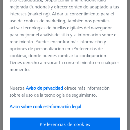
mejorada (funcional) y ofrecer contenido adaptado a tus
intereses (marketing). Al dar tu consentimiento para el
uso de cookies de marketing, también nos permites
activar tecnologías de huellas digitales del navegador
para mejorar el análisis del sitio y la información sobre el
rendimiento. Puedes encontrar más información y
opciones de personalización en «Preferencias de
cookies», donde puedes cambiar tu configuración.
Tienes derecho a revocar tu consentimiento en cualquier
momento.
Nuestra
Aviso de privacidad
ofrece más información
Nivel adicional para MSR X=1000
sobre el uso de la tecnología de seguimiento.
626100-9323-000
Aviso sobre cookies
Información legal
más el IVA
340,20 €
Preferencias de cookies