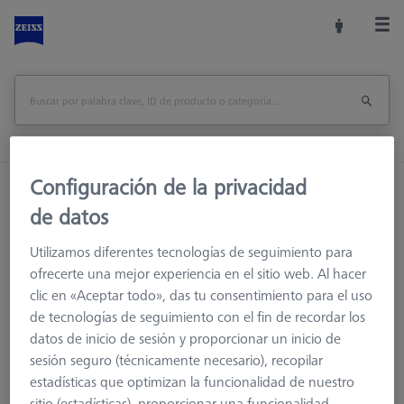
Configuración de la privacidad
Inicio
Accesorios de la máquina
de datos
Accesorios para máquinas de medición
Racks de Sensores
Bastidores de sensores
Utilizamos diferentes tecnologías de seguimiento para
Nivel adicional para MSR X=1000
ofrecerte una mejor experiencia en el sitio web. Al hacer
clic en «Aceptar todo», das tu consentimiento para el uso
Imprimir página
visión de conjunto
de tecnologías de seguimiento con el fin de recordar los
datos de inicio de sesión y proporcionar un inicio de
sesión seguro (técnicamente necesario), recopilar
estadísticas que optimizan la funcionalidad de nuestro
sitio (estadísticas), proporcionar una funcionalidad