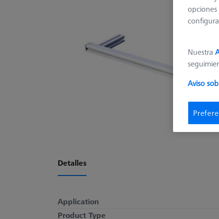
opciones 
configura
Nuestra
A
seguimie
Aviso sob
Prefere
Detalles
Application
Product Type