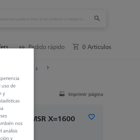
fers
Pedido rápido
0 Artículos
res de sensores
xperiencia
l uso de
n y
Imprimir página
tadísticas
na
eses
ional para MSR X=1600
también nos
 análisis
ación y