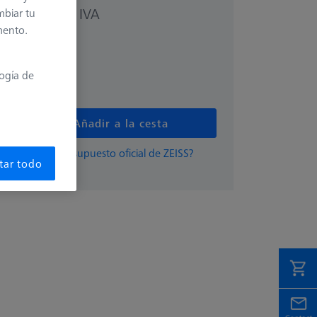
más el IVA
mbiar tu
0 €
mento.
e
logía de
s
Añadir a la cesta
damente un presupuesto oficial de ZEISS?
tar todo