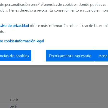
de personalización en «Preferencias de cookies», donde puedes ca
423,4
ción. Tienes derecho a revocar tu consentimiento en cualquier mo
Disponible en brev
viso de privacidad
ofrece más información sobre el uso de la tecno
nto.
re cookies
Información legal
pza
¿Obtener rápi
ncias de cookies
Técnicamente necesario
Acep
Store
Level