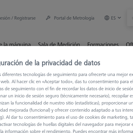
sesión / Registrarse
Portal de Metrología
ES
e la máquina
Sala de Medición
Formaciones
Of
uración de la privacidad de datos
ios para máquinas de medición
Racks de Sensores
Bastido
s diferentes tecnologías de seguimiento para ofrecerte una mejor e
io web. Al hacer clic en «Aceptar todo», das tu consentimiento para e
as de seguimiento con el fin de recordar los datos de inicio de sesió
nar un inicio de sesión seguro (técnicamente necesario), recopilar es
izan la funcionalidad de nuestro sitio (estadísticas), proporcionar u
idad mejorada (funcional) y ofrecer contenido adaptado a tus inter
Nivel adic
g). Al dar tu consentimiento para el uso de cookies de marketing, 
626100-9343-000
activar tecnologías de huellas digitales del navegador para mejorar el
 y la información sobre el rendimiento. Puedes encontrar más inform