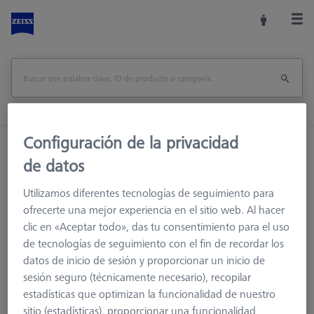
Configuración de la privacidad
Inicio
Accesorios de la máquina
de datos
Accesorios para máquinas de medición
Racks de Sensores
Nivel adicional para MSR X=1600
Utilizamos diferentes tecnologías de seguimiento para
ofrecerte una mejor experiencia en el sitio web. Al hacer
Imprimir página
visión de conjunto
clic en «Aceptar todo», das tu consentimiento para el uso
de tecnologías de seguimiento con el fin de recordar los
datos de inicio de sesión y proporcionar un inicio de
sesión seguro (técnicamente necesario), recopilar
estadísticas que optimizan la funcionalidad de nuestro
sitio (estadísticas), proporcionar una funcionalidad