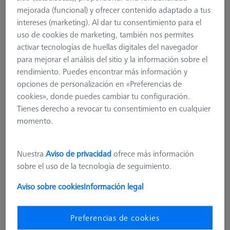
mejorada (funcional) y ofrecer contenido adaptado a tus
intereses (marketing). Al dar tu consentimiento para el
uso de cookies de marketing, también nos permites
activar tecnologías de huellas digitales del navegador
para mejorar el análisis del sitio y la información sobre el
rendimiento. Puedes encontrar más información y
opciones de personalización en «Preferencias de
cookies», donde puedes cambiar tu configuración.
Tienes derecho a revocar tu consentimiento en cualquier
momento.
Nivel adicional para MSR X=1600
Nuestra
Aviso de privacidad
ofrece más información
626100-9343-000
sobre el uso de la tecnología de seguimiento.
Aviso sobre cookies
Información legal
más el IVA
423,40 €
Preferencias de cookies
Disponible en breve