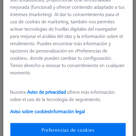
mejorada (funcional) y ofrecer contenido adaptado a tus
intereses (marketing). Al dar tu consentimiento para el
uso de cookies de marketing, también nos permites
activar tecnologías de huellas digitales del navegador
para mejorar el análisis del sitio y la información sobre el
rendimiento. Puedes encontrar más información y
opciones de personalización en «Preferencias de
cookies», donde puedes cambiar tu configuración.
Tienes derecho a revocar tu consentimiento en cualquier
momento.
Nuestra
Aviso de privacidad
ofrece más información
Nivel adicional MSR X=500
sobre el uso de la tecnología de seguimiento.
626100-9353-000
Aviso sobre cookies
Información legal
más el IVA
277,20 €
Preferencias de cookies