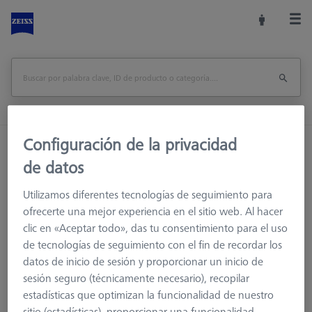
Configuración de la privacidad
Inicio
Accesorios de la máquina
de datos
Accesorios para máquinas de medición
Racks de Sensores
Bastidores de sensores
Utilizamos diferentes tecnologías de seguimiento para
Nivel adicional MSR X=500
ofrecerte una mejor experiencia en el sitio web. Al hacer
clic en «Aceptar todo», das tu consentimiento para el uso
Imprimir página
visión de conjunto
de tecnologías de seguimiento con el fin de recordar los
datos de inicio de sesión y proporcionar un inicio de
sesión seguro (técnicamente necesario), recopilar
estadísticas que optimizan la funcionalidad de nuestro
sitio (estadísticas), proporcionar una funcionalidad