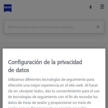
Inicio
Accesorios de la máquina
Accesorios para máquinas de medición
Configuración de la privacidad
Racks de Sensores
de datos
Bastidor Multisensor (MSR) triple para O-INSPECT 543 y 863
Utilizamos diferentes tecnologías de seguimiento para
Imprimir página
visión de conjunto
ofrecerte una mejor experiencia en el sitio web. Al hacer
clic en «Aceptar todo», das tu consentimiento para el uso
de tecnologías de seguimiento con el fin de recordar los
datos de inicio de sesión y proporcionar un inicio de