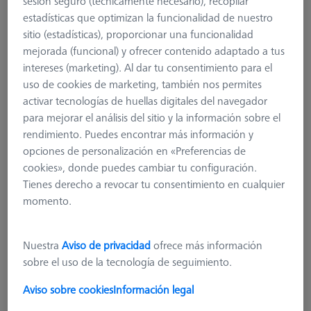
sesión seguro (técnicamente necesario), recopilar
estadísticas que optimizan la funcionalidad de nuestro
sitio (estadísticas), proporcionar una funcionalidad
mejorada (funcional) y ofrecer contenido adaptado a tus
intereses (marketing). Al dar tu consentimiento para el
uso de cookies de marketing, también nos permites
activar tecnologías de huellas digitales del navegador
para mejorar el análisis del sitio y la información sobre el
rendimiento. Puedes encontrar más información y
opciones de personalización en «Preferencias de
cookies», donde puedes cambiar tu configuración.
Tienes derecho a revocar tu consentimiento en cualquier
momento.
Nuestra
Aviso de privacidad
ofrece más información
sobre el uso de la tecnología de seguimiento.
Bastidor Multisensor (MSR) triple
para O-INSPECT 543 y 863
Aviso sobre cookies
Información legal
626100-9382-002