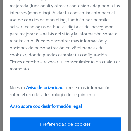
mejorada (funcional) y ofrecer contenido adaptado a tus
intereses (marketing). Al dar tu consentimiento para el
uso de cookies de marketing, también nos permites
activar tecnologías de huellas digitales del navegador
para mejorar el análisis del sitio y la información sobre el
rendimiento. Puedes encontrar más información y
opciones de personalización en «Preferencias de
cookies», donde puedes cambiar tu configuración.
Tienes derecho a revocar tu consentimiento en cualquier
momento.
ProMax para ZEISS O-INSPECT 322
Nuestra
Aviso de privacidad
ofrece más información
626100-9700-000
sobre el uso de la tecnología de seguimiento.
Aviso sobre cookies
Información legal
más el IVA
8.528,00 €
Preferencias de cookies
Disponible en breve