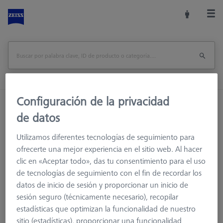
Configuración de la privacidad
Inicio
Accesorios de la máquina
de datos
Accesorios para máquinas de medición
Racks de Sensores
ProMax para ZEISS O-INSPECT 322
Utilizamos diferentes tecnologías de seguimiento para
ofrecerte una mejor experiencia en el sitio web. Al hacer
Imprimir página
visión de conjunto
clic en «Aceptar todo», das tu consentimiento para el uso
de tecnologías de seguimiento con el fin de recordar los
datos de inicio de sesión y proporcionar un inicio de
sesión seguro (técnicamente necesario), recopilar
estadísticas que optimizan la funcionalidad de nuestro
sitio (estadísticas), proporcionar una funcionalidad