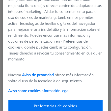
mejorada (funcional) y ofrecer contenido adaptado a tus
intereses (marketing). Al dar tu consentimiento para el
uso de cookies de marketing, también nos permites
activar tecnologías de huellas digitales del navegador
para mejorar el análisis del sitio y la información sobre el
rendimiento. Puedes encontrar más información y
opciones de personalización en «Preferencias de
cookies», donde puedes cambiar tu configuración.
Tienes derecho a revocar tu consentimiento en cualquier
momento.
Nuestra
Aviso de privacidad
ofrece más información
ProMax para ZEISS O-INSPECT 322
sobre el uso de la tecnología de seguimiento.
626100-9700-000
Aviso sobre cookies
Información legal
más el IVA
8.528,00 €
Preferencias de cookies