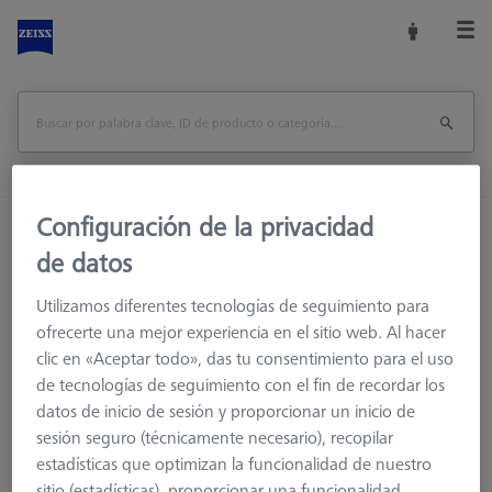
Configuración de la privacidad
Inicio
Accesorios de la máquina
de datos
Accesorios para máquinas de medición
Racks de Sensores
Utilizamos diferentes tecnologías de seguimiento para
ProMax para ZEISS O-INSPECT 322
ofrecerte una mejor experiencia en el sitio web. Al hacer
clic en «Aceptar todo», das tu consentimiento para el uso
Imprimir página
visión de conjunto
de tecnologías de seguimiento con el fin de recordar los
datos de inicio de sesión y proporcionar un inicio de
sesión seguro (técnicamente necesario), recopilar
estadísticas que optimizan la funcionalidad de nuestro
sitio (estadísticas), proporcionar una funcionalidad