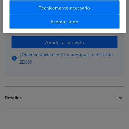
Disponible en breve
Técnicamente necesario
Aceptar todo
pzas
Añadir a la cesta
¿Obtener rápidamente un presupuesto oficial de
ZEISS?
Detalles