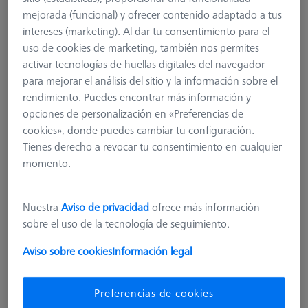
mejorada (funcional) y ofrecer contenido adaptado a tus
intereses (marketing). Al dar tu consentimiento para el
uso de cookies de marketing, también nos permites
activar tecnologías de huellas digitales del navegador
para mejorar el análisis del sitio y la información sobre el
rendimiento. Puedes encontrar más información y
opciones de personalización en «Preferencias de
cookies», donde puedes cambiar tu configuración.
Tienes derecho a revocar tu consentimiento en cualquier
momento.
Nuestra
Aviso de privacidad
ofrece más información
XXT FixAssist®
sobre el uso de la tecnología de seguimiento.
626109-9140-200
Aviso sobre cookies
Información legal
más el IVA
3.134,00 €
Preferencias de cookies