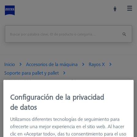
Inicio
Accesorios de la máquina
Rayos X
Soporte para pallet y pallet
GAMMA 800 con soporte magnético
Configuración de la privacidad
Imprimir página
visión de conjunto
de datos
Utilizamos diferentes tecnologías de seguimiento para
ofrecerte una mejor experiencia en el sitio web. Al hacer
clic en «Aceptar todo», das tu consentimiento para el uso