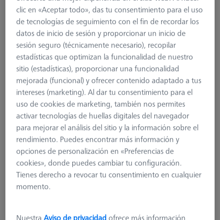
clic en «Aceptar todo», das tu consentimiento para el uso
de tecnologías de seguimiento con el fin de recordar los
datos de inicio de sesión y proporcionar un inicio de
sesión seguro (técnicamente necesario), recopilar
estadísticas que optimizan la funcionalidad de nuestro
sitio (estadísticas), proporcionar una funcionalidad
mejorada (funcional) y ofrecer contenido adaptado a tus
intereses (marketing). Al dar tu consentimiento para el
uso de cookies de marketing, también nos permites
activar tecnologías de huellas digitales del navegador
para mejorar el análisis del sitio y la información sobre el
rendimiento. Puedes encontrar más información y
opciones de personalización en «Preferencias de
cookies», donde puedes cambiar tu configuración.
SOPORTE PARA PALLET Y PALLET
Tienes derecho a revocar tu consentimiento en cualquier
Pallet holder Pallets for X-Ray
momento.
626140-8210-021
Nuestra
Aviso de privacidad
ofrece más información
más el IVA