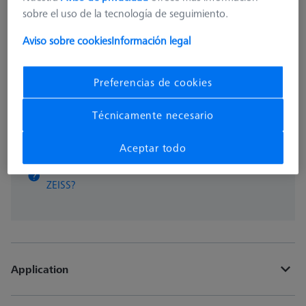
1.195,00 €
sobre el uso de la tecnología de seguimiento.
Aviso sobre cookies
Información legal
Disponible
Preferencias de cookies
pzas
Técnicamente necesario
Añadir a la cesta
Aceptar todo
¿Obtener rápidamente un presupuesto oficial de
ZEISS?
Application