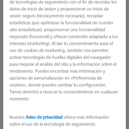
de tecnologías de seguimiento con el fin de recordar los
datos de inicio de sesión y proporcionar un inicio de
sesión seguro (técnicamente necesario), recopilar
estadísticas que optimizan la funcionalidad de nuestro
sitio (estadísticas), proporcionar una funcionalidad
mejorada (funcional) y ofrecer contenido adaptado a tus
intereses (marketing). Al dar tu consentimiento para el
uso de cookies de marketing, también nos permites
activar tecnologías de huellas digitales del navegador
para mejorar el análisis del sitio y la información sobre el
SISTEMAS DE PALLETS
rendimiento. Puedes encontrar más información y
Kit OmniFix CT de columnas de
opciones de personalización en «Preferencias de
elevación
cookies», donde puedes cambiar tu configuración.
626140-9300-100
Tienes derecho a revocar tu consentimiento en cualquier
momento.
más el IVA
1.086,00 €
Nuestra
Aviso de privacidad
ofrece más información
sobre el uso de la tecnología de seguimiento.
Hecho a medida