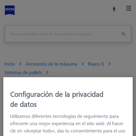
Inicio
Accesorios de la máquina
Rayos X
Sistemas de pallets
Kit OmniFix CT de columnas de elevación
Configuración de la privacidad
Imprimir página
visión de conjunto
de datos
Utilizamos diferentes tecnologías de seguimiento para
ofrecerte una mejor experiencia en el sitio web. Al hacer
clic en «Aceptar todo», das tu consentimiento para el uso