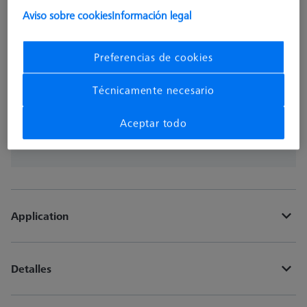
Aviso sobre cookies
Información legal
pzas
Preferencias de cookies
Añadir a la cesta
Técnicamente necesario
¿Obtener rápidamente un presupuesto oficial de
Aceptar todo
ZEISS?
Application
Detalles