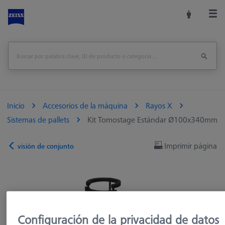
Inicio
Accesorios de la máquina
Rayos X
Sistemas de pallets
Kit Tomostage Estándar Ø100x340mm
Imprimir página
visión de conjunto
Configuración de la privacidad de datos