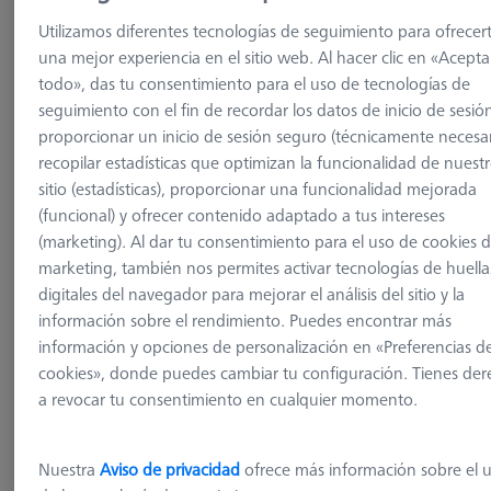
Utilizamos diferentes tecnologías de seguimiento para ofrecer
una mejor experiencia en el sitio web. Al hacer clic en «Acepta
todo», das tu consentimiento para el uso de tecnologías de
seguimiento con el fin de recordar los datos de inicio de sesió
proporcionar un inicio de sesión seguro (técnicamente necesar
recopilar estadísticas que optimizan la funcionalidad de nuest
sitio (estadísticas), proporcionar una funcionalidad mejorada
(funcional) y ofrecer contenido adaptado a tus intereses
(marketing). Al dar tu consentimiento para el uso de cookies 
marketing, también nos permites activar tecnologías de huella
SISTEMAS DE PALLETS
digitales del navegador para mejorar el análisis del sitio y la
Kit Tomostage Estándar
Ø100x340mm
información sobre el rendimiento. Puedes encontrar más
información y opciones de personalización en «Preferencias d
626140-9400-012
cookies», donde puedes cambiar tu configuración. Tienes de
a revocar tu consentimiento en cualquier momento.
más el IVA
1.359,00 €
Nuestra
Aviso de privacidad
ofrece más información sobre el 