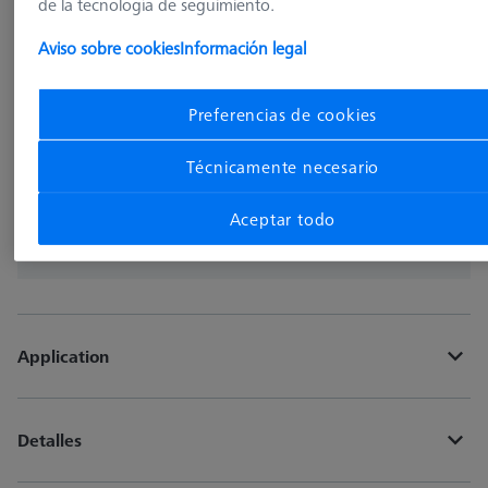
de la tecnología de seguimiento.
Disponible
Aviso sobre cookies
Información legal
pzas
Preferencias de cookies
Añadir a la cesta
Técnicamente necesario
¿Obtener rápidamente un presupuesto oficial de
Aceptar todo
ZEISS?
Application
Detalles