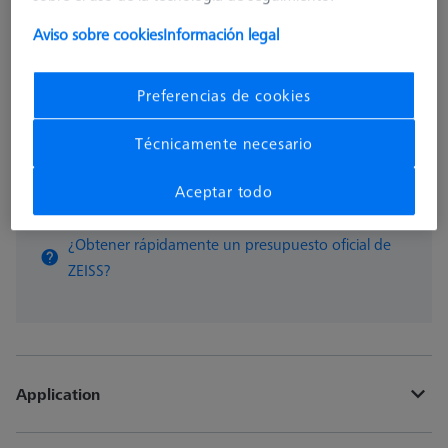
216,30 €
Aviso sobre cookies
Información legal
Disponible
Preferencias de cookies
Técnicamente necesario
pzas
Aceptar todo
Añadir a la cesta
¿Obtener rápidamente un presupuesto oficial de
ZEISS?
Application