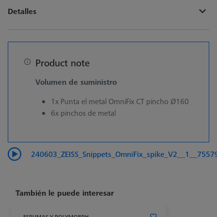
Detalles
Product note
Volumen de suministro
1x Punta el metal OmniFix CT pincho Ø160
6x pinchos de metal
240603_ZEISS_Snippets_OmniFix_spike_V2__1__7557
También le puede interesar
ESPUMAS Y POLYMORPH