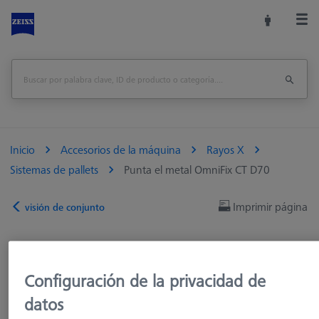
Inicio
Accesorios de la máquina
Rayos X
Sistemas de pallets
Punta el metal OmniFix CT D70
Imprimir página
visión de conjunto
Configuración de la privacidad de
datos