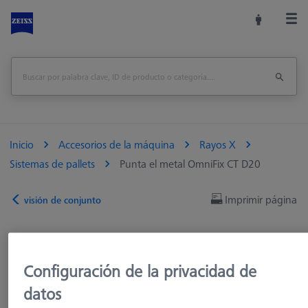
Inicio
Accesorios de la máquina
Rayos X
Sistemas de pallets
Punta el metal OmniFix CT D20
Imprimir página
visión de conjunto
Configuración de la privacidad de
datos