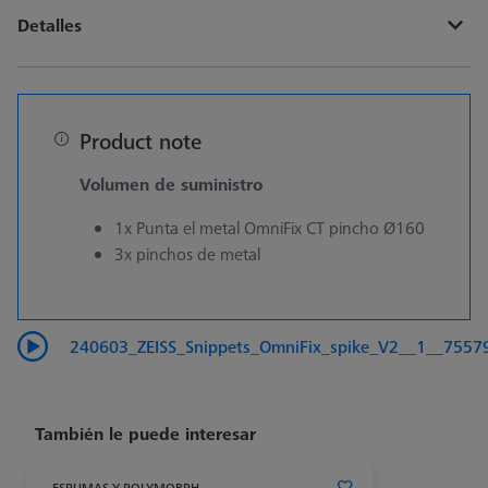
Detalles
Product note
Volumen de suministro
1x Punta el metal OmniFix CT pincho Ø160
3x pinchos de metal
240603_ZEISS_Snippets_OmniFix_spike_V2__1__7557
También le puede interesar
ESPUMAS Y POLYMORPH