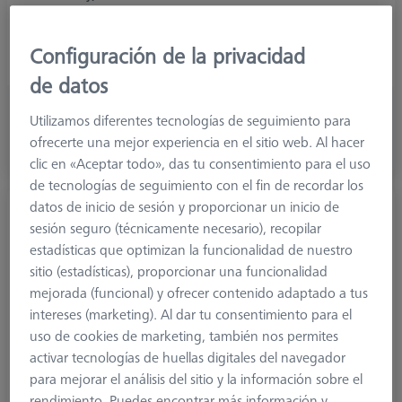
Measuring Length
22,0 mm
Application
Connect
Configuración de la privacidad
Weight
4,0 g
de datos
11,30 €
Utilizamos diferentes tecnologías de seguimiento para
más el IVA
ofrecerte una mejor experiencia en el sitio web. Al hacer
clic en «Aceptar todo», das tu consentimiento para el uso
Disponible
de tecnologías de seguimiento con el fin de recordar los
datos de inicio de sesión y proporcionar un inicio de
Adaptador para disco de bola, M5
sesión seguro (técnicamente necesario), recopilar
626105-6271-001
estadísticas que optimizan la funcionalidad de nuestro
sitio (estadísticas), proporcionar una funcionalidad
mejorada (funcional) y ofrecer contenido adaptado a tus
intereses (marketing). Al dar tu consentimiento para el
uso de cookies de marketing, también nos permites
activar tecnologías de huellas digitales del navegador
para mejorar el análisis del sitio y la información sobre el
rendimiento. Puedes encontrar más información y