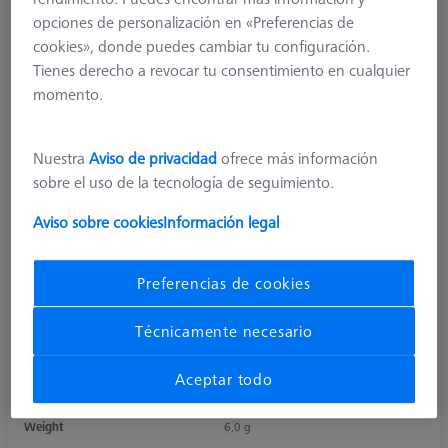
opciones de personalización en «Preferencias de
cookies», donde puedes cambiar tu configuración.
Tienes derecho a revocar tu consentimiento en cualquier
momento.
Nuestra
Aviso de privacidad
ofrece más información
sobre el uso de la tecnología de seguimiento.
Aviso sobre cookies
Información legal
Preferencias de cookies
Product Type
Position
Material
Steel
Técnicamente necesario
Shaft Material
Steel
Connection Type
M5
Aceptar todo
Ø Shaft (DS)
8,0 mm
Application
Connect
Weight
6,0 g