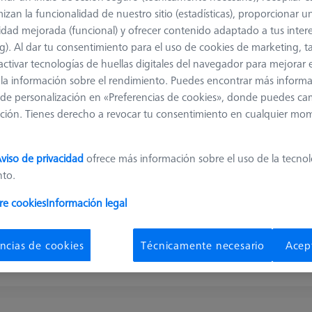
MSR 2.0 Base Column Z800
izan la funcionalidad de nuestro sitio (estadísticas), proporcionar u
626100-9300-800
idad mejorada (funcional) y ofrecer contenido adaptado a tus inter
g). Al dar tu consentimiento para el uso de cookies de marketing, 
Product Type
Sensor Rack
Material
Aluminum
activar tecnologías de huellas digitales del navegador para mejorar el
Application
Store
Machine
 y la información sobre el rendimiento. Puedes encontrar más inform
SPECTRUM, CONTURA, PRISM
de personalización en «Preferencias de cookies», donde puedes ca
ción. Tienes derecho a revocar tu consentimiento en cualquier mo
viso de privacidad
ofrece más información sobre el uso de la tecno
Multi-Sensor-Rack (MSR) 2.0
nto.
626100-9300-004
re cookies
Información legal
Product Type
Sensor Rack
Length (L)
1.090,0 mm
Material
Aluminum
Application
Store
ncias de cookies
Técnicamente necesario
Acep
Measuring volume X axis
1000