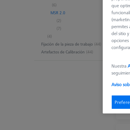
(6)
que optim
funcional
MSR 2.0
(marketin
(2)
permites 
(7)
del sitio
(4)
opciones 
Fijación de la pieza de trabajo
(44)
configura
Artefactos de Calibración
(44)
Nuestra
A
seguimie
Aviso sob
Prefere