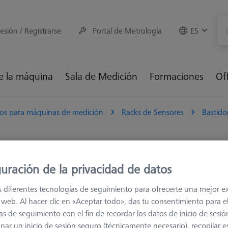
sesión / Registrarse
Portal de Metrología
ES
e la máquina
Sala de Medición
Formaciones
Of
ios para máquinas de medición
Racks de Sensores
Bastido
R 2.0
uración de la privacidad de datos
Clasificar resul
s diferentes tecnologías de seguimiento para ofrecerte una mejor e
ductos
Recommen
io web. Al hacer clic en «Aceptar todo», das tu consentimiento para e
as de seguimiento con el fin de recordar los datos de inicio de sesió
nar un inicio de sesión seguro (técnicamente necesario), recopilar es