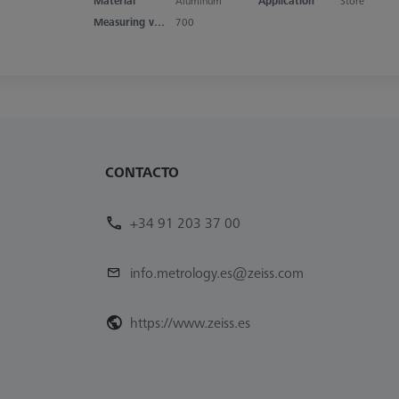
Material
Aluminum
Application
Store
Measuring volume X axis
700
CONTACTO
+34 91 203 37 00
info.metrology.es@zeiss.com
https://www.zeiss.es