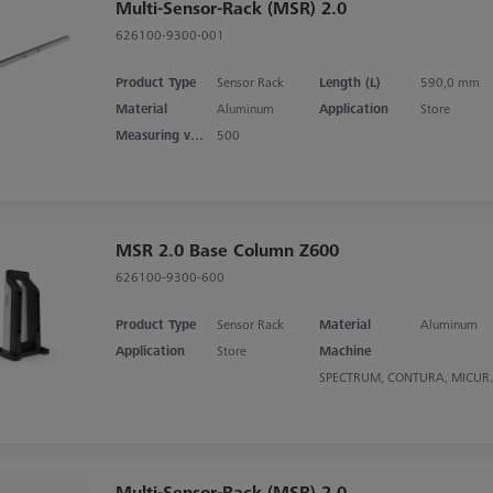
Multi-Sensor-Rack (MSR) 2.0
626100-9300-001
Product Type
Sensor Rack
Length (L)
590,0 mm
Material
Aluminum
Application
Store
Measuring volume X axis
500
MSR 2.0 Base Column Z600
626100-9300-600
Product Type
Sensor Rack
Material
Aluminum
Application
Store
Machine
SPECTRUM
Multi-Sensor-Rack (MSR) 2.0