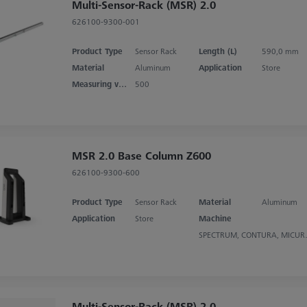
Multi-Sensor-Rack (MSR) 2.0
626100-9300-001
Product Type
Sensor Rack
Length (L)
590,0 mm
Material
Aluminum
Application
Store
Measuring volume X axis
500
MSR 2.0 Base Column Z600
626100-9300-600
Product Type
Sensor Rack
Material
Aluminum
Application
Store
Machine
SPECTRUM
Multi-Sensor-Rack (MSR) 2.0