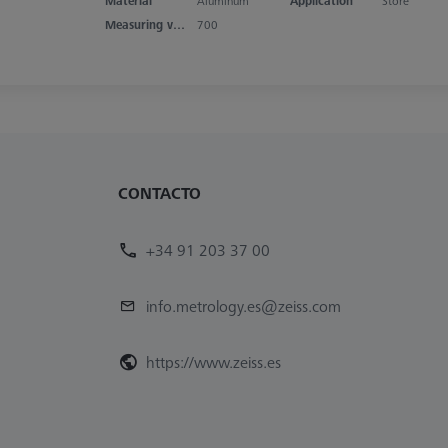
Material
Aluminum
Application
Store
Measuring volume X axis
700
CONTACTO
+34 91 203 37 00
info.metrology.es@zeiss.com
https://www.zeiss.es