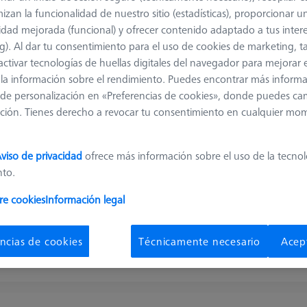
MSR 2.0 Base Column Z800
izan la funcionalidad de nuestro sitio (estadísticas), proporcionar u
626100-9300-800
idad mejorada (funcional) y ofrecer contenido adaptado a tus inter
g). Al dar tu consentimiento para el uso de cookies de marketing, 
Product Type
Sensor Rack
Material
Aluminum
activar tecnologías de huellas digitales del navegador para mejorar el
Application
Store
Machine
 y la información sobre el rendimiento. Puedes encontrar más inform
SPECTRUM, CONTURA, PRISM
de personalización en «Preferencias de cookies», donde puedes ca
ción. Tienes derecho a revocar tu consentimiento en cualquier mo
viso de privacidad
ofrece más información sobre el uso de la tecno
Multi-Sensor-Rack (MSR) 2.0
nto.
626100-9300-004
re cookies
Información legal
Product Type
Sensor Rack
Length (L)
1.090,0 mm
Material
Aluminum
Application
Store
ncias de cookies
Técnicamente necesario
Acep
Measuring volume X axis
1000