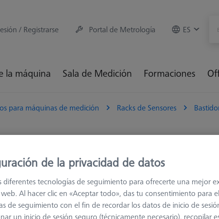
sesión / Registrarse
Portal de Metrología
ES
e la máquina
Sala de Medición
Formaciones
Of
ios para máquinas de medición
Racks de Sensores
Bastido
R 2.0
uración de la privacidad de datos
Clasificar resul
s diferentes tecnologías de seguimiento para ofrecerte una mejor e
ductos
Recommen
io web. Al hacer clic en «Aceptar todo», das tu consentimiento para e
as de seguimiento con el fin de recordar los datos de inicio de sesió
nar un inicio de sesión seguro (técnicamente necesario), recopilar es