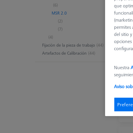
(6)
que optim
funcional
MSR 2.0
(marketin
(2)
permites 
(7)
del sitio
(4)
opciones 
Fijación de la pieza de trabajo
(44)
configura
Artefactos de Calibración
(44)
Nuestra
A
seguimie
Aviso sob
Prefere