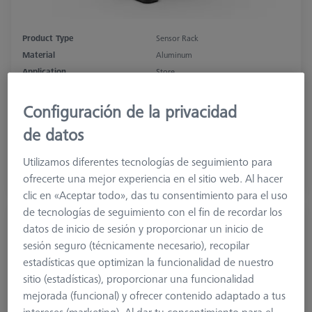
Product Type
Sensor Rack
Material
Aluminum
Application
Store
Machine
SPECTRUM, CONTURA, PRISMO
Configuración de la privacidad
de datos
1.233,00 €
más el IVA
Utilizamos diferentes tecnologías de seguimiento para
ofrecerte una mejor experiencia en el sitio web. Al hacer
Disponible
clic en «Aceptar todo», das tu consentimiento para el uso
de tecnologías de seguimiento con el fin de recordar los
Multi-Sensor-Rack (MSR) 2.0
datos de inicio de sesión y proporcionar un inicio de
626100-9300-004
sesión seguro (técnicamente necesario), recopilar
estadísticas que optimizan la funcionalidad de nuestro
sitio (estadísticas), proporcionar una funcionalidad
mejorada (funcional) y ofrecer contenido adaptado a tus
intereses (marketing). Al dar tu consentimiento para el