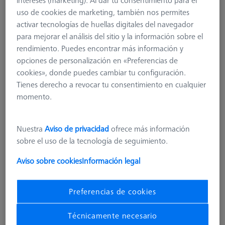
uso de cookies de marketing, también nos permites
activar tecnologías de huellas digitales del navegador
para mejorar el análisis del sitio y la información sobre el
rendimiento. Puedes encontrar más información y
opciones de personalización en «Preferencias de
cookies», donde puedes cambiar tu configuración.
Tienes derecho a revocar tu consentimiento en cualquier
momento.
Nuestra
Aviso de privacidad
ofrece más información
sobre el uso de la tecnología de seguimiento.
Aviso sobre cookies
Información legal
Product Type
Sensor Rack
Length (L)
1.090,0 mm
Preferencias de cookies
Material
Aluminum
Application
Store
Técnicamente necesario
Measuring volume X axis
1000