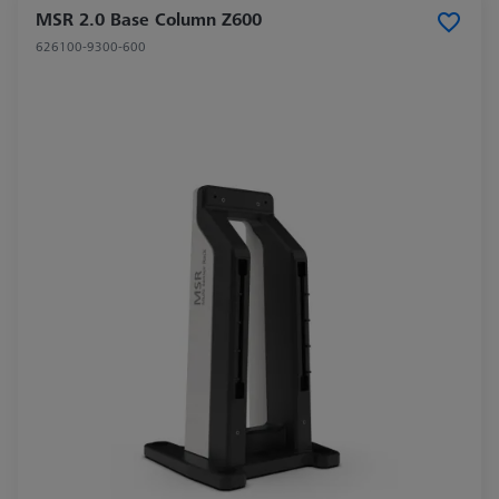
MSR 2.0 Base Column Z600
626100-9300-600