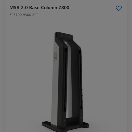
MSR 2.0 Base Column Z800
626100-9300-800