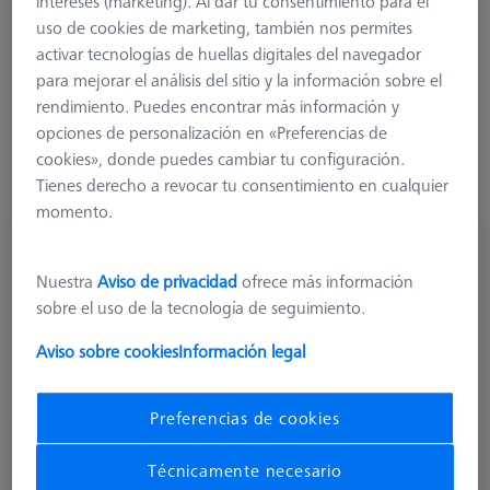
intereses (marketing). Al dar tu consentimiento para el
rendimiento de las extensiones de titanio en términos de
uso de cookies de marketing, también nos permites
precisión y reproducibilidad. Por razones de peso, las
activar tecnologías de huellas digitales del navegador
extensiones de titanio se redujeron en diámetro y espesor de
para mejorar el análisis del sitio y la información sobre el
pared hasta tal punto que también se pudieran realizar
rendimiento. Puedes encontrar más información y
sistemas de palpadores con estructuras más complejas. Para
opciones de personalización en «Preferencias de
garantizar que usted siempre pueda medir con la mayor
cookies», donde puedes cambiar tu configuración.
precisión posible, ZEISS ya no venderá extensiones de
Tienes derecho a revocar tu consentimiento en cualquier
aluminio y titanio con L30 mm.
momento.
Nuestra
Aviso de privacidad
ofrece más información
sobre el uso de la tecnología de seguimiento.
Aviso sobre cookies
Información legal
Preferencias de cookies
Técnicamente necesario