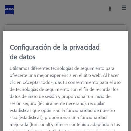
Configuración de la privacidad
de datos
Inicio
Sistemas de palpadores
Extensiones
Utilizamos diferentes tecnologías de seguimiento para
Extensiones de titanio
ofrecerte una mejor experiencia en el sitio web. Al hacer
clic en «Aceptar todo», das tu consentimiento para el uso
de tecnologías de seguimiento con el fin de recordar los
datos de inicio de sesión y proporcionar un inicio de
Extensiones de titanio
sesión seguro (técnicamente necesario), recopilar
estadísticas que optimizan la funcionalidad de nuestro
Con la tecnología de vanguardia actual, las extensiones de
sitio (estadísticas), proporcionar una funcionalidad
titanio sólo se utilizan como piezas intermedias con una
mejorada (funcional) y ofrecer contenido adaptado a tus
longitud de 30 mm o menos. Esto se debe al bajo