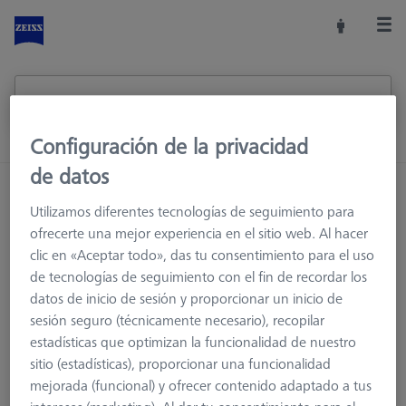
Configuración de la privacidad
de datos
Inicio
Sistemas de palpadores
Extensiones
Utilizamos diferentes tecnologías de seguimiento para
Extensiones de titanio
ofrecerte una mejor experiencia en el sitio web. Al hacer
clic en «Aceptar todo», das tu consentimiento para el uso
de tecnologías de seguimiento con el fin de recordar los
datos de inicio de sesión y proporcionar un inicio de
Extensiones de titanio
sesión seguro (técnicamente necesario), recopilar
estadísticas que optimizan la funcionalidad de nuestro
Con la tecnología de vanguardia actual, las extensiones de
sitio (estadísticas), proporcionar una funcionalidad
titanio sólo se utilizan como piezas intermedias con una
mejorada (funcional) y ofrecer contenido adaptado a tus
longitud de 30 mm o menos. Esto se debe al bajo