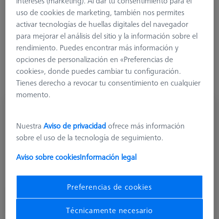
intereses (marketing). Al dar tu consentimiento para el
rendimiento de las extensiones de titanio en términos de
uso de cookies de marketing, también nos permites
precisión y reproducibilidad. Por razones de peso, las
activar tecnologías de huellas digitales del navegador
extensiones de titanio se redujeron en diámetro y espesor de
para mejorar el análisis del sitio y la información sobre el
pared hasta tal punto que también se pudieran realizar
rendimiento. Puedes encontrar más información y
sistemas de palpadores con estructuras más complejas. Para
opciones de personalización en «Preferencias de
garantizar que usted siempre pueda medir con la mayor
cookies», donde puedes cambiar tu configuración.
precisión posible, ZEISS ya no venderá extensiones de
Tienes derecho a revocar tu consentimiento en cualquier
aluminio y titanio con L30 mm.
momento.
Nuestra
Aviso de privacidad
ofrece más información
sobre el uso de la tecnología de seguimiento.
Aviso sobre cookies
Información legal
Preferencias de cookies
Técnicamente necesario