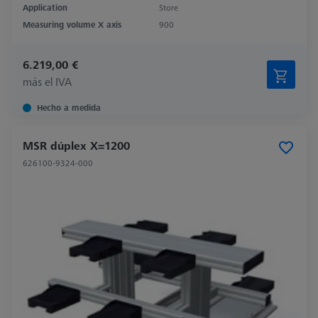
Application
Store
Measuring volume X axis
900
6.219,00 €
más el IVA
Hecho a medida
MSR dúplex X=1200
626100-9324-000