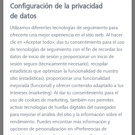
Configuración de la privacidad
MSR dúplex X=1010, para Centermax
de datos
626100-9334-000
Utilizamos diferentes tecnologías de seguimiento para
ofrecerte una mejor experiencia en el sitio web. Al hacer
clic en «Aceptar todo», das tu consentimiento para el uso
de tecnologías de seguimiento con el fin de recordar los
datos de inicio de sesión y proporcionar un inicio de
sesión seguro (técnicamente necesario), recopilar
estadísticas que optimizan la funcionalidad de nuestro
sitio (estadísticas), proporcionar una funcionalidad
mejorada (funcional) y ofrecer contenido adaptado a tus
intereses (marketing). Al dar tu consentimiento para el
uso de cookies de marketing, también nos permites
activar tecnologías de huellas digitales del navegador
para mejorar el análisis del sitio y la información sobre el
rendimiento. Puedes encontrar más información y
Product Type
Sensor Rack Duplex
opciones de personalización en «Preferencias de
Material
Aluminum