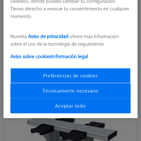
cookies», donde puedes cambiar tu configuración.
Application
Store
Tienes derecho a revocar tu consentimiento en cualquier
Machine
momento.
CenterMax
Measuring volume X axis
1010
Nuestra
Aviso de privacidad
ofrece más información
sobre el uso de la tecnología de seguimiento.
6.275,00 €
más el IVA
Aviso sobre cookies
Información legal
Plazo de entrega más largo
Preferencias de cookies
MSR dúplex X=700
Técnicamente necesario
626100-9304-000
Aceptar todo