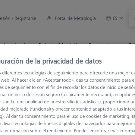
sesión / Registrarse
Portal de Metrología
ES
e la máquina
Sala de Medición
Formaciones
Of
uración de la privacidad de datos
 de conexión
M5
Nudillos y elementos giratorios
s diferentes tecnologías de seguimiento para ofrecerte una mejor e
io web. Al hacer clic en «Aceptar todo», das tu consentimiento para e
iratorios
as de seguimiento con el fin de recordar los datos de inicio de sesió
nar un inicio de sesión seguro (técnicamente necesario), recopilar es
izan la funcionalidad de nuestro sitio (estadísticas), proporcionar u
les, se utilizan para crear combinaciones de palpadores en ángulo.
idad mejorada (funcional) y ofrecer contenido adaptado a tus inter
egable. El elemento plegable giratorio se ajusta en rotación con ayu
g). Al dar tu consentimiento para el uso de cookies de marketing, 
r ángulo sólido. El elemento plegable se configura y sujeta antes de i
activar tecnologías de huellas digitales del navegador para mejorar el
tor cónico y se bloquea en el ángulo de rotación correcto mediante t
 y la información sobre el rendimiento. Puedes encontrar más inform
den ajustar en rotación otros elementos de conexión con conexión ro