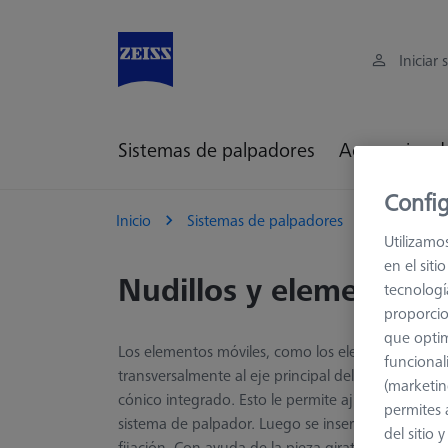
Iniciar 
Sistemas de palpadores
Accesorios d
Config
Inicio
Sistemas de palpadores
Elementos
Utilizamo
en el sit
Nudillos y elementos g
tecnologí
proporcio
que optim
Los elementos móviles, como los elementos plegab
funcional
transversalmente al eje principal del elemento pl
(marketin
cónico integrado. Esto le permite ajustar cualquie
permites 
sistema de palpador. Luego se inserta en el recep
del sitio
fijación. Con ayuda de la pieza giratoria, se pue