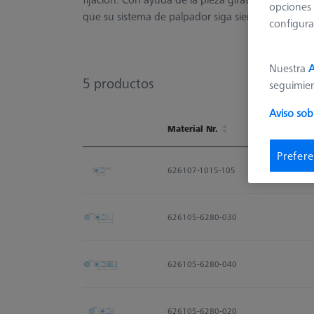
opciones 
que su sistema de palpador siga siendo flexible.
configura
Nuestra
A
5
productos
seguimie
Aviso sob
Material Nr.
Material Nr.
Prefere
626107-1015-105
626105-6280-030
626105-6280-040
626105-6280-020