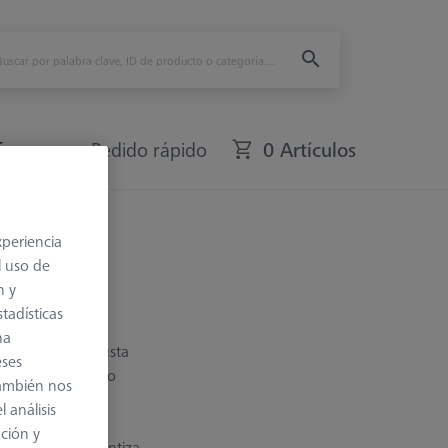
fers
Pedido rápido
0 Artículos
xperiencia
l uso de
n y
tadísticas
na
 El ángulo se ajusta
eses
da del alojamiento
también nos
nstalarlo en el
 análisis
res tornillos de
ación y
scada. Esto garantiza