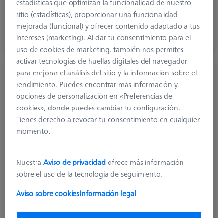
estadísticas que optimizan la funcionalidad de nuestro
sitio (estadísticas), proporcionar una funcionalidad
25,80 €
mejorada (funcional) y ofrecer contenido adaptado a tus
más el IVA
intereses (marketing). Al dar tu consentimiento para el
Disponible
uso de cookies de marketing, también nos permites
activar tecnologías de huellas digitales del navegador
Extensión, M5, titanio
para mejorar el análisis del sitio y la información sobre el
rendimiento. Puedes encontrar más información y
602030-9045-000
opciones de personalización en «Preferencias de
cookies», donde puedes cambiar tu configuración.
Tienes derecho a revocar tu consentimiento en cualquier
momento.
Nuestra
Aviso de privacidad
ofrece más información
sobre el uso de la tecnología de seguimiento.
Aviso sobre cookies
Información legal