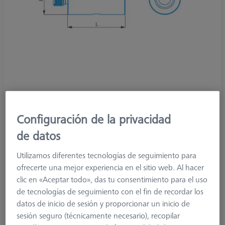
Configuración de la privacidad
Product Type
Extension
Length (L)
20,0 mm
de datos
Material
Titanium
Connection Type
M5
Utilizamos diferentes tecnologías de seguimiento para
Application
Extend
ofrecerte una mejor experiencia en el sitio web. Al hacer
Ø Body (DG)
11,0 mm
clic en «Aceptar todo», das tu consentimiento para el uso
Weight
7,5 g
de tecnologías de seguimiento con el fin de recordar los
Connection Type Out
M5
datos de inicio de sesión y proporcionar un inicio de
Extension Type
Stylus Extension
sesión seguro (técnicamente necesario), recopilar