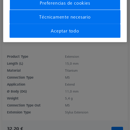
Preferencias de cookies
Técnicamente necesario
Aceptar todo
Product Type
Extension
Length (L)
15,0 mm
Material
Titanium
Connection Type
M5
Application
Extend
Ø Body (DG)
11,0 mm
Weight
5,4 g
Connection Type Out
M5
Extension Type
Stylus Extension
32,20 €