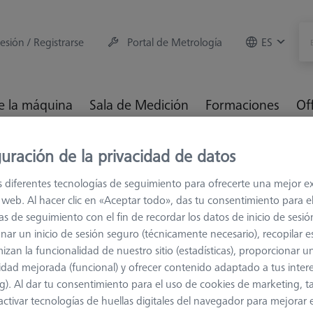
sesión / Registrarse
Portal de Metrología
ES
e la máquina
Sala de Medición
Formaciones
Of
uración de la privacidad de datos
es
M3
Extensiones de acero (inoxidable)
s diferentes tecnologías de seguimiento para ofrecerte una mejor e
inoxidable)
io web. Al hacer clic en «Aceptar todo», das tu consentimiento para e
as de seguimiento con el fin de recordar los datos de inicio de sesió
nar un inicio de sesión seguro (técnicamente necesario), recopilar es
bles por un lado, pero muy pesadas por el otro. Por lo tanto, sólo 
izan la funcionalidad de nuestro sitio (estadísticas), proporcionar u
cias y pocos palpadores.
idad mejorada (funcional) y ofrecer contenido adaptado a tus inter
g). Al dar tu consentimiento para el uso de cookies de marketing, 
activar tecnologías de huellas digitales del navegador para mejorar el