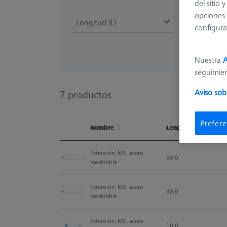
del sitio
opciones 
Longitud (L)
configura
Nuestra
A
seguimie
Aviso sob
7
productos
Prefere
Nombre
Length (L)
Nombre
Length (L)
Extensión, M3, acero 
60,0
inoxidable
Extensión, M3, acero 
30,0
inoxidable
Extensión, M3, acero 
10,0