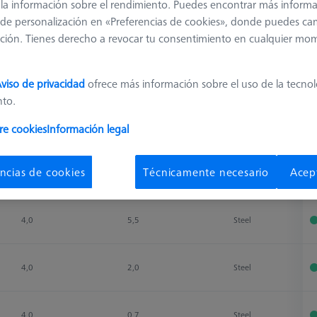
 y la información sobre el rendimiento. Puedes encontrar más inform
de personalización en «Preferencias de cookies», donde puedes ca
ción. Tienes derecho a revocar tu consentimiento en cualquier mo
viso de privacidad
ofrece más información sobre el uso de la tecno
nto.
Clasificar resultados
re cookies
Información legal
Disponibilidad
ncias de cookies
Técnicamente necesario
Acep
Ø Body (DG)
Weight
Material
D
Ø Body (DG)
Weight
Material
D
4,0
5,5
Steel
4,0
2,0
Steel
4,0
0,7
Steel