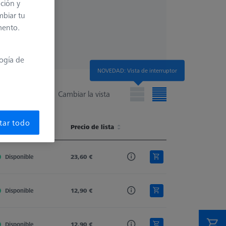
ación y
mbiar tu
mento.
logía de
NOVEDAD: Vista de interruptor
Cambiar la vista
tar todo
isponibilidad
Connection Type
Precio de lista
Connection Type Out
Extension Type
isponibilidad
Connection Type
Precio de lista
Connection Type Out
Extension Type
Disponible
M3
23,60 €
M3
Stylus Extension
Disponible
M3
12,90 €
M3
Stylus Extension
Disponible
M3
12,90 €
M3
Stylus Extension