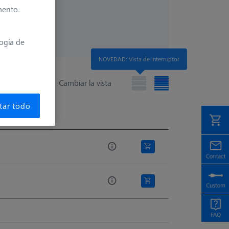
mento.
logía de
NOVEDAD: Vista de interruptor
Cambiar la vista
tar todo
 lista
 lista