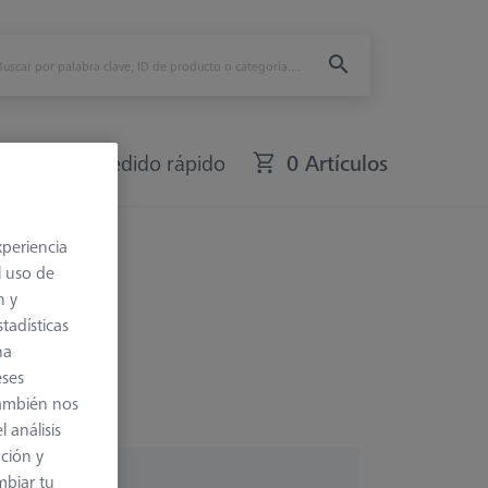
fers
Pedido rápido
0 Artículos
xperiencia
l uso de
n y
tadísticas
na
eses
también nos
 análisis
ación y
mbiar tu