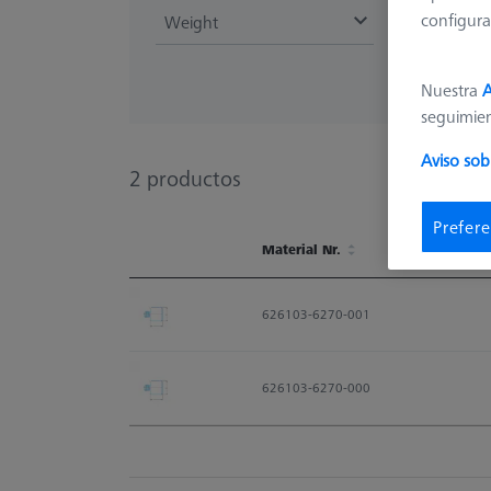
configura
Weight
Nuestra
A
seguimie
Aviso sob
2
productos
Prefere
Material Nr.
Material Nr.
626103-6270-001
626103-6270-000