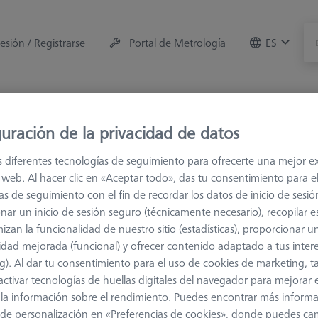
sesión / Registrarse
Portal de Metrología
ES
e la máquina
Sala de Medición
Formaciones
Of
uración de la privacidad de datos
 de conexión
M3 XXT
Contrapeso
s diferentes tecnologías de seguimiento para ofrecerte una mejor e
io web. Al hacer clic en «Aceptar todo», das tu consentimiento para e
as de seguimiento con el fin de recordar los datos de inicio de sesió
nar un inicio de sesión seguro (técnicamente necesario), recopilar es
izan la funcionalidad de nuestro sitio (estadísticas), proporcionar u
idad mejorada (funcional) y ofrecer contenido adaptado a tus inter
es.
g). Al dar tu consentimiento para el uso de cookies de marketing, 
activar tecnologías de huellas digitales del navegador para mejorar el
 y la información sobre el rendimiento. Puedes encontrar más inform
de personalización en «Preferencias de cookies», donde puedes ca