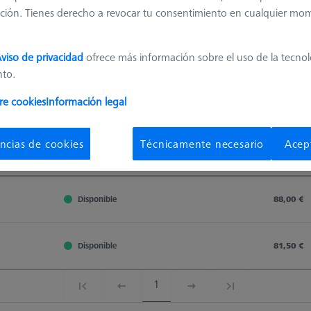
ción. Tienes derecho a revocar tu consentimiento en cualquier mo
viso de privacidad
ofrece más información sobre el uso de la tecno
nto.
Clasificar resultados
re cookies
Información legal
Disponibilidad
ncias de cookies
Técnicamente necesario
Acep
Disponibilidad
Precio de
Disponibilidad
Precio de
Disponible
88,00 €
Disponible
81,50 €
1