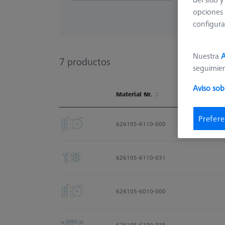
opciones 
configura
Nuestra
A
7
productos
seguimie
Aviso sob
Material Nr.
Material Nr.
Prefere
626105-6110-000
626105-6110-031
626105-6010-000
626105-6190-038