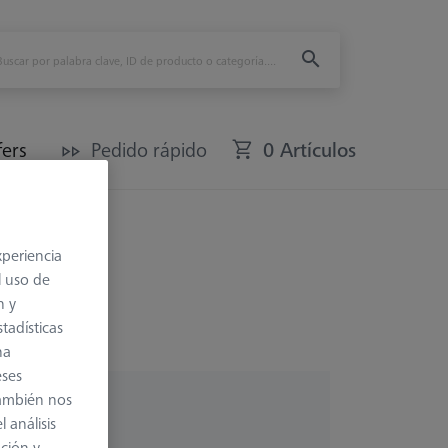
fers
Pedido rápido
0 Artículos
xperiencia
l uso de
n y
tadísticas
na
eses
también nos
 análisis
ación y