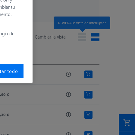
mbiar tu
mento.
NOVEDAD: Vista de interruptor
logía de
Cambiar la vista
cio de lista
cio de lista
tar todo
,00 €
,90 €
,30 €
,50 €