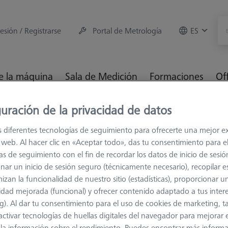
sesión / Registrarse
Portal de Metrología
ES
e la máquina
Sala de Medición
Formaciones
Of
uración de la privacidad de datos
 de conexión
M5
Cubos de varias caras
s diferentes tecnologías de seguimiento para ofrecerte una mejor e
io web. Al hacer clic en «Aceptar todo», das tu consentimiento para e
as de seguimiento con el fin de recordar los datos de inicio de sesió
nar un inicio de sesión seguro (técnicamente necesario), recopilar es
izan la funcionalidad de nuestro sitio (estadísticas), proporcionar u
idad mejorada (funcional) y ofrecer contenido adaptado a tus inter
g). Al dar tu consentimiento para el uso de cookies de marketing, 
activar tecnologías de huellas digitales del navegador para mejorar el
1. Ángulo (°)
Anchura (B)
 y la información sobre el rendimiento. Puedes encontrar más inform