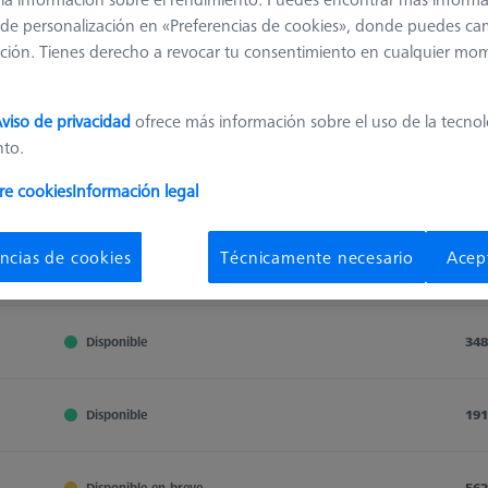
de personalización en «Preferencias de cookies», donde puedes ca
ción. Tienes derecho a revocar tu consentimiento en cualquier mo
Clasificar resultados
viso de privacidad
ofrece más información sobre el uso de la tecno
Disponibilidad
nto.
re cookies
Información legal
Disponibilidad
Pre
Disponibilidad
Pre
ncias de cookies
Técnicamente necesario
Acep
Disponible
225
Disponible
348
Disponible
191
Disponible en breve
562