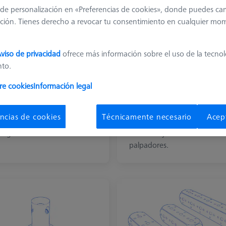
de personalización en «Preferencias de cookies», donde puedes ca
ción. Tienes derecho a revocar tu consentimiento en cualquier mo
viso de privacidad
ofrece más información sobre el uso de la tecno
nto.
re cookies
Información legal
gulos
Tornillos
zas angulares para crear
Tornillos para la fijación de 
ncias de cookies
Técnicamente necesario
Acep
binaciones de palpadores
amplia gama de elementos 
ángulo.
conexión y discos de
palpadores.