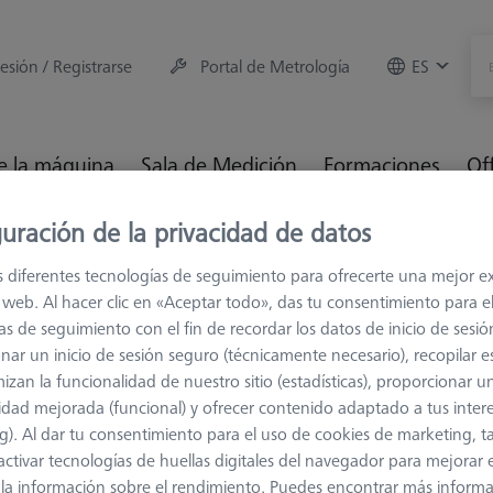
sesión / Registrarse
Portal de Metrología
ES
e la máquina
Sala de Medición
Formaciones
Of
uración de la privacidad de datos
 de conexión
M5 Pro
s diferentes tecnologías de seguimiento para ofrecerte una mejor e
io web. Al hacer clic en «Aceptar todo», das tu consentimiento para e
 Pro
as de seguimiento con el fin de recordar los datos de inicio de sesió
nar un inicio de sesión seguro (técnicamente necesario), recopilar es
izan la funcionalidad de nuestro sitio (estadísticas), proporcionar u
 de presentar con éxito el nuevo sistema modular para los sistem
idad mejorada (funcional) y ofrecer contenido adaptado a tus inter
icos complementan la diversidad de los componentes disponibles. Lo
g). Al dar tu consentimiento para el uso de cookies de marketing, 
nte palpadores en forma de V.
activar tecnologías de huellas digitales del navegador para mejorar el
 y la información sobre el rendimiento. Puedes encontrar más inform