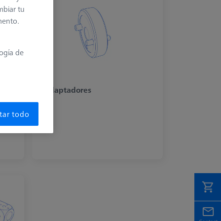
mbiar tu
mento.
logía de
Adaptadores
una
tar todo
de