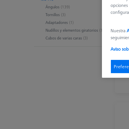
opciones 
Ángulos
(139)
configura
Tornillos
(3)
Adaptadores
(1)
Nudillos y elementos giratorios
(1)
Nuestra
A
seguimie
Cubos de varias caras
(3)
Aviso sob
Án
Pie
Prefere
com
en 