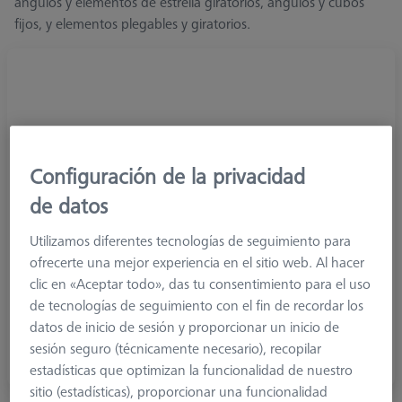
ángulos y elementos de estrella giratorios, ángulos y cubos
fijos, y elementos plegables y giratorios.
Configuración de la privacidad
de datos
Utilizamos diferentes tecnologías de seguimiento para
ofrecerte una mejor experiencia en el sitio web. Al hacer
clic en «Aceptar todo», das tu consentimiento para el uso
de tecnologías de seguimiento con el fin de recordar los
Contrapesos
datos de inicio de sesión y proporcionar un inicio de
sesión seguro (técnicamente necesario), recopilar
Contrapesos para equilibrar sistemas de palpadores
estadísticas que optimizan la funcionalidad de nuestro
sitio (estadísticas), proporcionar una funcionalidad