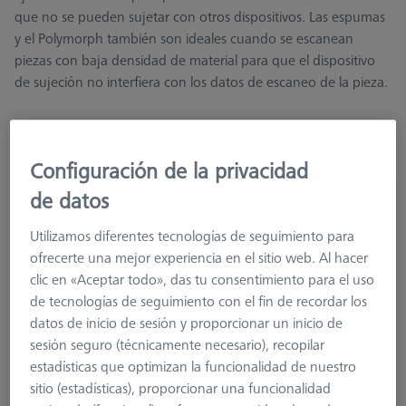
que no se pueden sujetar con otros dispositivos. Las espumas
y el Polymorph también son ideales cuando se escanean
piezas con baja densidad de material para que el dispositivo
de sujeción no interfiera con los datos de escaneo de la pieza.
Configuración de la privacidad
OmniFix CT espuma 9.63 kg/m³
de datos
626140-9312-010
Utilizamos diferentes tecnologías de seguimiento para
ofrecerte una mejor experiencia en el sitio web. Al hacer
clic en «Aceptar todo», das tu consentimiento para el uso
de tecnologías de seguimiento con el fin de recordar los
datos de inicio de sesión y proporcionar un inicio de
sesión seguro (técnicamente necesario), recopilar
estadísticas que optimizan la funcionalidad de nuestro
sitio (estadísticas), proporcionar una funcionalidad