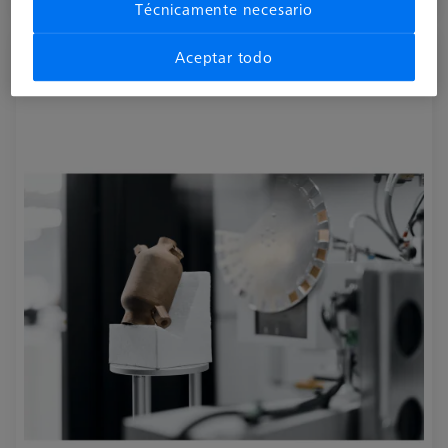
Disponible
Técnicamente necesario
Foams Polymorphs
Aceptar todo
626140-9312-122