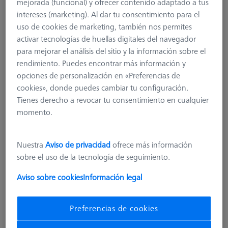
mejorada (funcional) y ofrecer contenido adaptado a tus
intereses (marketing). Al dar tu consentimiento para el
uso de cookies de marketing, también nos permites
activar tecnologías de huellas digitales del navegador
para mejorar el análisis del sitio y la información sobre el
rendimiento. Puedes encontrar más información y
opciones de personalización en «Preferencias de
cookies», donde puedes cambiar tu configuración.
Tienes derecho a revocar tu consentimiento en cualquier
momento.
Length (L)
450,0 mm
Width (B)
400,0 mm
Nuestra
Aviso de privacidad
ofrece más información
Machine
sobre el uso de la tecnología de seguimiento.
METROTOM 1, METROTOM 6 scout, METROTOM 800, METROTOM
1500, VoluMax 9 titan, BOSELLO MAX
Aviso sobre cookies
Información legal
27,20 €
Preferencias de cookies
más el IVA