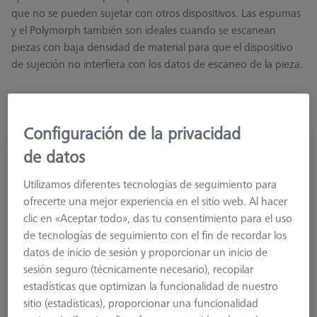
que no se pueden sujetar con otros dispositivos. Las espumas
y el Polymorph también son ideales cuando se escanean
piezas con baja densidad de material para que el dispositivo
de sujeción no interfiera con los datos de escaneo de la pieza.
Configuración de la privacidad
OmniFix CT espuma 9.63 kg/m³
de datos
626140-9312-010
Utilizamos diferentes tecnologías de seguimiento para
ofrecerte una mejor experiencia en el sitio web. Al hacer
clic en «Aceptar todo», das tu consentimiento para el uso
de tecnologías de seguimiento con el fin de recordar los
datos de inicio de sesión y proporcionar un inicio de
sesión seguro (técnicamente necesario), recopilar
estadísticas que optimizan la funcionalidad de nuestro
sitio (estadísticas), proporcionar una funcionalidad