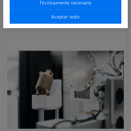
Disponible
Técnicamente necesario
Foams Polymorphs
Aceptar todo
626140-9312-122