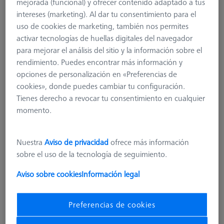
mejorada (funcional) y ofrecer contenido adaptado a tus
intereses (marketing). Al dar tu consentimiento para el
uso de cookies de marketing, también nos permites
activar tecnologías de huellas digitales del navegador
para mejorar el análisis del sitio y la información sobre el
rendimiento. Puedes encontrar más información y
opciones de personalización en «Preferencias de
cookies», donde puedes cambiar tu configuración.
Tienes derecho a revocar tu consentimiento en cualquier
momento.
Length (L)
450,0 mm
Width (B)
400,0 mm
Nuestra
Aviso de privacidad
ofrece más información
Machine
sobre el uso de la tecnología de seguimiento.
METROTOM 1, METROTOM 6 scout, METROTOM 800, METROTOM
1500, VoluMax 9 titan, BOSELLO MAX
Aviso sobre cookies
Información legal
27,20 €
Preferencias de cookies
más el IVA