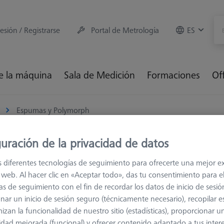
sesión / Registrarse
Portal de Metrología
ES
e la máquina
Sala de Medición
Formaciones
Of
Espumas y Polymorph
uración de la privacidad de datos
pumas y Polymorph
s diferentes tecnologías de seguimiento para ofrecerte una mejor e
io web. Al hacer clic en «Aceptar todo», das tu consentimiento para e
umas y el Polymorph ofrecen la máxima flexibilidad para mediciones i
as de seguimiento con el fin de recordar los datos de inicio de sesió
n son ideales para productos contorneados o flexibles que no se pue
nar un inicio de sesión seguro (técnicamente necesario), recopilar es
morph también son ideales cuando se escanean piezas con baja dens
izan la funcionalidad de nuestro sitio (estadísticas), proporcionar u
n no interfiera con los datos de escaneo de la pieza.
idad mejorada (funcional) y ofrecer contenido adaptado a tus inter