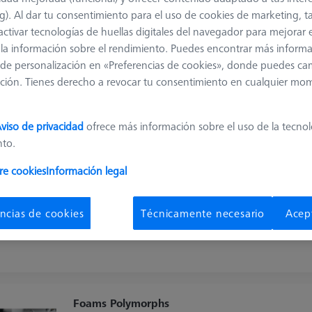
g). Al dar tu consentimiento para el uso de cookies de marketing, 
activar tecnologías de huellas digitales del navegador para mejorar el
Clasificar resul
 y la información sobre el rendimiento. Puedes encontrar más inform
ductos
Recommen
de personalización en «Preferencias de cookies», donde puedes ca
ción. Tienes derecho a revocar tu consentimiento en cualquier mo
OmniFix CT espuma 9.63 kg/m³
viso de privacidad
ofrece más información sobre el uso de la tecno
626140-9312-010
nto.
Length (L)
450,0 mm
Width (B)
400,0 mm
re cookies
Información legal
Machine
METROTOM 1, METROTOM 6
scout, METROTOM
ncias de cookies
Técnicamente necesario
Acep
800, METROTOM 1500, VoluMax
9 titan, BOSELLO MAX
Foams Polymorphs