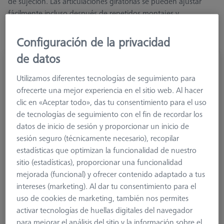
de sujeción. Las articulaciones giratorias se pueden ajustar
fácilmente incluso después de repetidos montajes y
desmontajes del sistema de palpador y sujetan los palpadores
de forma segura.
Configuración de la privacidad
de datos
Utilizamos diferentes tecnologías de seguimiento para
ofrecerte una mejor experiencia en el sitio web. Al hacer
clic en «Aceptar todo», das tu consentimiento para el uso
de tecnologías de seguimiento con el fin de recordar los
datos de inicio de sesión y proporcionar un inicio de
sesión seguro (técnicamente necesario), recopilar
estadísticas que optimizan la funcionalidad de nuestro
sitio (estadísticas), proporcionar una funcionalidad
mejorada (funcional) y ofrecer contenido adaptado a tus
intereses (marketing). Al dar tu consentimiento para el
uso de cookies de marketing, también nos permites
Contrapeso
activar tecnologías de huellas digitales del navegador
Contrapesos para un mejor equilibrio de sus sistemas de
para mejorar el análisis del sitio y la información sobre el