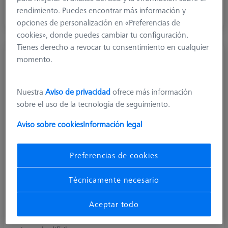
palpadores.
rendimiento. Puedes encontrar más información y
opciones de personalización en «Preferencias de
cookies», donde puedes cambiar tu configuración.
Tienes derecho a revocar tu consentimiento en cualquier
momento.
Nuestra
Aviso de privacidad
ofrece más información
sobre el uso de la tecnología de seguimiento.
Aviso sobre cookies
Información legal
Preferencias de cookies
Técnicamente necesario
Nudillos y elementos giratorios
Aceptar todo
Para construir sistemas de palpadores para trabajar con