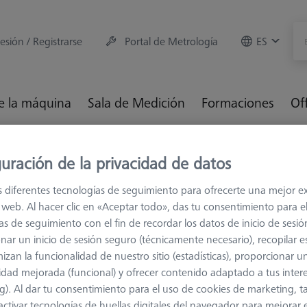
sesión / Registrarse
Portal de Metrología
ES
e la máquina
Sala de Medición
Formaciones
Of
 cambio ZEISS
ZEISS VAST XXT
Platos adaptadores VAST X
uración de la privacidad de datos
s diferentes tecnologías de seguimiento para ofrecerte una mejor e
tos adaptadores VAST XXT TL
io web. Al hacer clic en «Aceptar todo», das tu consentimiento para e
as de seguimiento con el fin de recordar los datos de inicio de sesió
nar un inicio de sesión seguro (técnicamente necesario), recopilar es
ezales de medición ZEISS VAST XXT TL3 se caracterizan por su rob
izan la funcionalidad de nuestro sitio (estadísticas), proporcionar u
 comparación con el TL1 y pueden usar extensiones más largas, espe
idad mejorada (funcional) y ofrecer contenido adaptado a tus inter
es de medición ZEISS VAST XXT TL3 se utilizan principalmente en 
g). Al dar tu consentimiento para el uso de cookies de marketing, 
cabezales de medición VAST XXT TL3 tienen las siguientes dimensio
activar tecnologías de huellas digitales del navegador para mejorar el
ado 65 mm