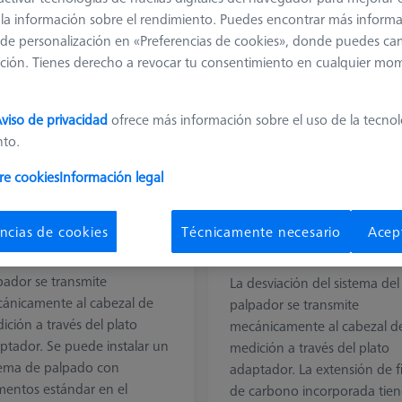
 y la información sobre el rendimiento. Puedes encontrar más inform
de personalización en «Preferencias de cookies», donde puedes ca
ción. Tienes derecho a revocar tu consentimiento en cualquier mo
viso de privacidad
ofrece más información sobre el uso de la tecno
nto.
re cookies
Información legal
to adaptador VAST
Plato adaptador VAST
T TL3 Standard
XXT TL3 con extensión d
ncias de cookies
Técnicamente necesario
Acep
plato y cubo
desviación del sistema del
pador se transmite
La desviación del sistema del
ánicamente al cabezal de
palpador se transmite
ición a través del plato
mecánicamente al cabezal d
ptador. Se puede instalar un
medición a través del plato
tema de palpado con
adaptador. La extensión de f
mentos estándar en el
de carbono incorporada tien