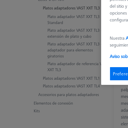
del sitio
Platos adaptadores VAST XXT TL3
opciones 
Plato adaptador VAST XXT TL3
configura
Standard
Plato adaptador VAST XXT TL3 con
extensión de plato y cubo
Nuestra
A
Plato adaptador VAST XXT TL3 con
seguimie
adaptador para elementos
giratorios
Aviso sob
Plato adaptador de referencia VAST
Pla
XXT TL3
XX
Prefere
Platos adaptadores VAST XXT TL1
La 
Platos adaptadores VAST XXT TL4
pal
Accesorios para platos adaptadores
mec
med
Elementos de conexión
ada
Kits
sis
ele