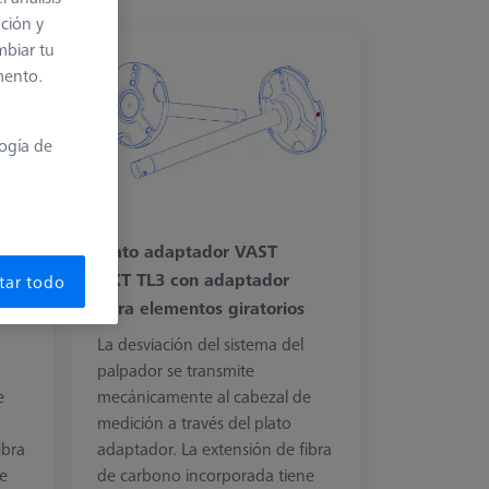
ación y
mbiar tu
mento.
logía de
Plato adaptador VAST
e
XXT TL3 con adaptador
tar todo
para elementos giratorios
La desviación del sistema del
palpador se transmite
e
mecánicamente al cabezal de
medición a través del plato
ibra
adaptador. La extensión de fibra
e
de carbono incorporada tiene