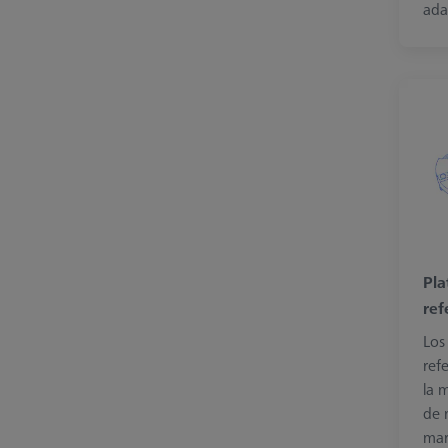
ada
Pla
ref
Los
ref
la 
de 
mar