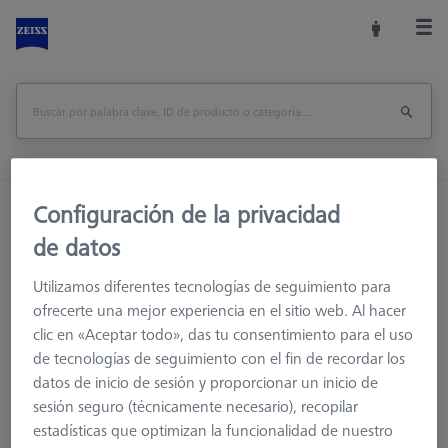
Configuración de la privacidad
Inicio
Sistemas de palpadores
Elementos de conexión
M3
Adaptador
de datos
Utilizamos diferentes tecnologías de seguimiento para
Adaptador
ofrecerte una mejor experiencia en el sitio web. Al hacer
clic en «Aceptar todo», das tu consentimiento para el uso
Los adaptadores le permiten conectar componentes de
de tecnologías de seguimiento con el fin de recordar los
diferentes sistemas de roscas.
datos de inicio de sesión y proporcionar un inicio de
sesión seguro (técnicamente necesario), recopilar
estadísticas que optimizan la funcionalidad de nuestro