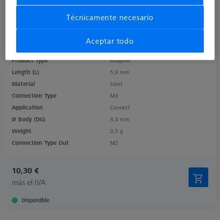
Técnicamente necesario
Aceptar todo
Product Type
Adapter
Length (L)
5,0 mm
Material
Steel
Connection Type
M3
Application
Connect
Ø Body (DG)
4,0 mm
Weight
0,5 g
Connection Type Out
M2
10,30 €
más el IVA
Disponible